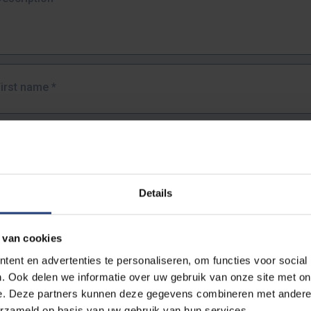
First name
*
Last name
*
Details
Email address
*
 van cookies
URL
*
ent en advertenties te personaliseren, om functies voor social
. Ook delen we informatie over uw gebruik van onze site met on
e. Deze partners kunnen deze gegevens combineren met andere i
ull URL of the page where you encountered the error.
erzameld op basis van uw gebruik van hun services.
https://www.vub.be/nl/studeren-aan-de-vub/alle-opleidingen