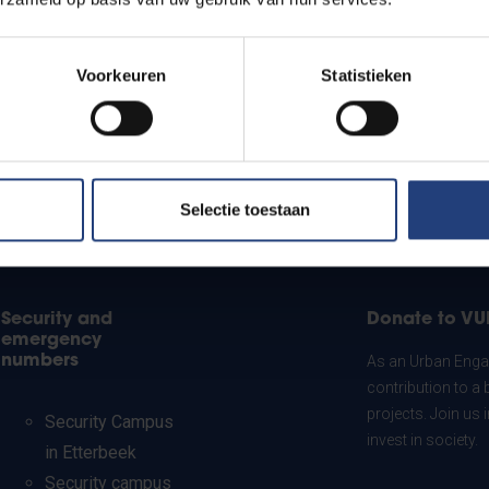
Voorkeuren
Statistieken
Selectie toestaan
Security and
Donate to VU
emergency
numbers
As an Urban Engag
contribution to a 
projects. Join us
Security Campus
invest in society.
in Etterbeek
Security campus