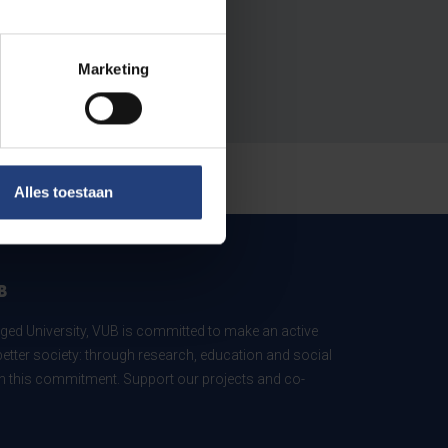
Marketing
Alles toestaan
B
ed University, VUB is committed to make an active
better society: through research, education and social
 in this commitment. Support our projects and co-