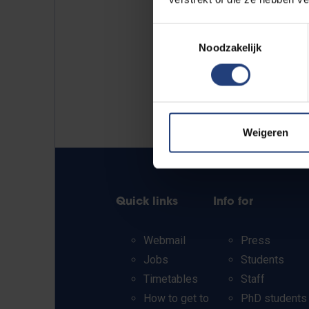
Toestemmingsselectie
Noodzakelijk
Weigeren
Quick links
Info for
Webmail
Press
Jobs
Students
Timetables
Staff
How to get to
PhD students