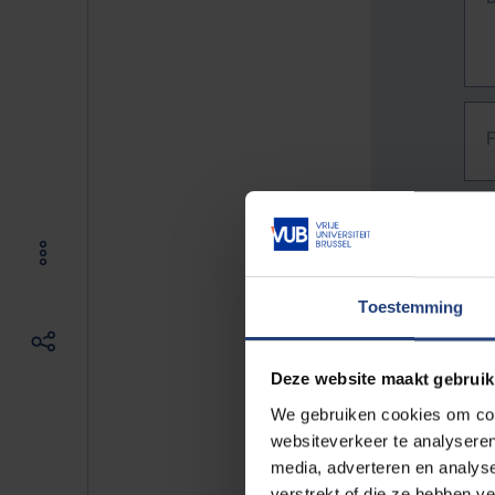
Toestemming
Deze website maakt gebruik
We gebruiken cookies om cont
websiteverkeer te analyseren
media, adverteren en analys
The f
verstrekt of die ze hebben v
E.g. 