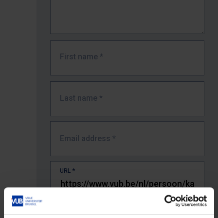
First name
*
Last name
*
Email address
*
URL
*
The full URL of the page where you encountered the error.
E.g. https://www.vub.be/nl/studeren-aan-de-vub/alle-