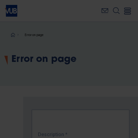
Skip
to
main
content
Breadcrumb
Error on page
Error on page
Description
*