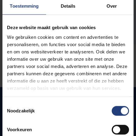
opleidingen
Toestemming
Details
Over
Deze website maakt gebruik van cookies
We gebruiken cookies om content en advertenties te
personaliseren, om functies voor social media te bieden
en om ons websiteverkeer te analyseren. Ook delen we
informatie over uw gebruik van onze site met onze
partners voor social media, adverteren en analyse. Deze
partners kunnen deze gegevens combineren met andere
informatie die u aan ze heeft verstrekt of die ze hebben
verzameld op basis van uw gebruik van hun services.
Toestemmingsselectie
Noodzakelijk
Quick links
Webmail
Voorkeuren
Jobs