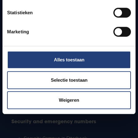
Timetables
Statistieken
How to get to the VUB campuses
Research groups
Campus facilities
Marketing
Info for
Alles toestaan
Press
Students
Staff
Selectie toestaan
PhD students
Teachers and secondary schools
Working students
Weigeren
International students
Security and emergency numbers