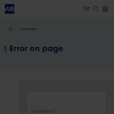
Skip
to
main
content
Breadcrumb
Error on page
Error on page
Description
*