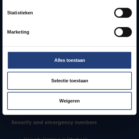
Timetables
Statistieken
How to get to the VUB campuses
Research groups
Campus facilities
Marketing
Info for
Alles toestaan
Press
Students
Staff
Selectie toestaan
PhD students
Teachers and secondary schools
Working students
Weigeren
International students
Security and emergency numbers