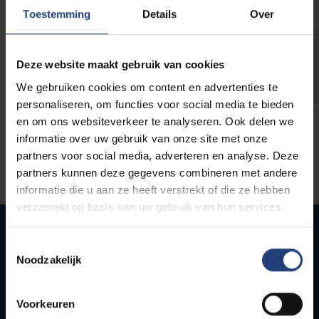
opleidingen
Toestemming
Details
Over
Deze website maakt gebruik van cookies
We gebruiken cookies om content en advertenties te
personaliseren, om functies voor social media te bieden
en om ons websiteverkeer te analyseren. Ook delen we
informatie over uw gebruik van onze site met onze
partners voor social media, adverteren en analyse. Deze
partners kunnen deze gegevens combineren met andere
informatie die u aan ze heeft verstrekt of die ze hebben
verzameld op basis van uw gebruik van hun services.
Toestemmingsselectie
Noodzakelijk
Quick links
Webmail
Voorkeuren
Jobs