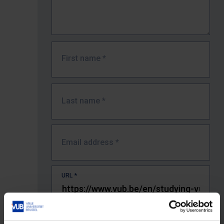
First name
*
Last name
*
Email address
*
URL
*
The full URL of the page where you encountered the error.
E.g. https://www.vub.be/nl/studeren-aan-de-vub/alle-