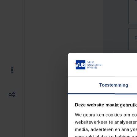
Toestemming
Deze website maakt gebruik
We gebruiken cookies om cont
websiteverkeer te analyseren
media, adverteren en analys
The f
verstrekt of die ze hebben v
E.g. 