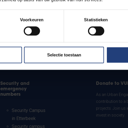
Voorkeuren
Statistieken
Selectie toestaan
Security and
Donate to VU
emergency
numbers
As an Urban Engag
contribution to a 
projects. Join us
Security Campus
invest in society.
in Etterbeek
Security campus