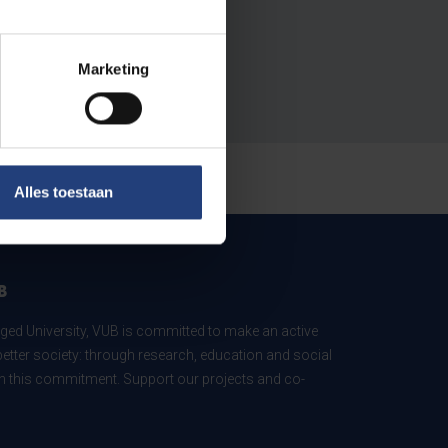
Marketing
Alles toestaan
B
ed University, VUB is committed to make an active
better society: through research, education and social
 in this commitment. Support our projects and co-