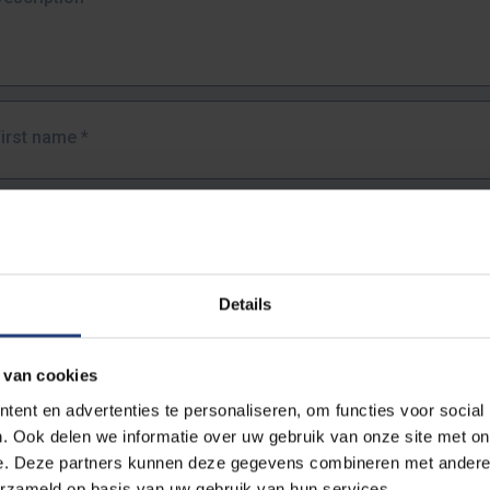
First name
*
Last name
*
Details
Email address
*
 van cookies
URL
*
ent en advertenties te personaliseren, om functies voor social
. Ook delen we informatie over uw gebruik van onze site met on
e. Deze partners kunnen deze gegevens combineren met andere i
ull URL of the page where you encountered the error.
erzameld op basis van uw gebruik van hun services.
https://www.vub.be/nl/studeren-aan-de-vub/alle-opleidingen