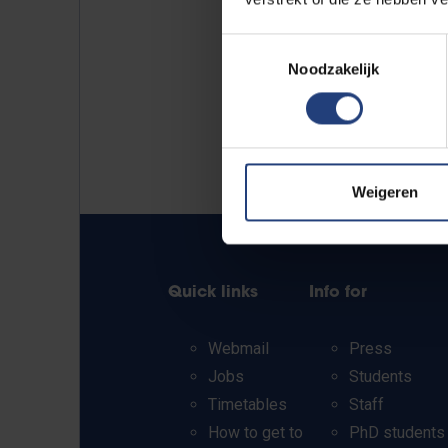
Toestemmingsselectie
Noodzakelijk
Weigeren
Quick links
Info for
Webmail
Press
Jobs
Students
Timetables
Staff
How to get to
PhD students