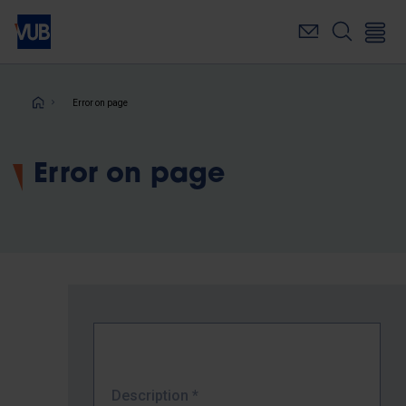
Skip
to
main
content
Breadcrumb
Error on page
Error on page
Description
*