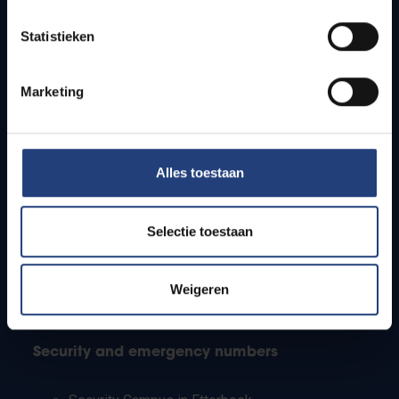
Timetables
Statistieken
How to get to the VUB campuses
Research groups
Campus facilities
Marketing
Info for
Alles toestaan
Press
Students
Staff
Selectie toestaan
PhD students
Teachers and secondary schools
Working students
Weigeren
International students
Security and emergency numbers