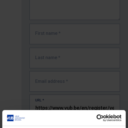
First name
*
Last name
*
Email address
*
URL
*
The full URL of the page where you encountered the error.
E.g. https://www.vub.be/nl/studeren-aan-de-vub/alle-