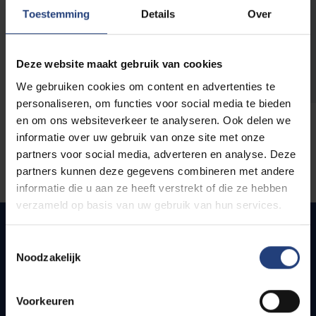
opleidingen
Toestemming
Details
Over
Deze website maakt gebruik van cookies
We gebruiken cookies om content en advertenties te
personaliseren, om functies voor social media te bieden
en om ons websiteverkeer te analyseren. Ook delen we
informatie over uw gebruik van onze site met onze
partners voor social media, adverteren en analyse. Deze
partners kunnen deze gegevens combineren met andere
informatie die u aan ze heeft verstrekt of die ze hebben
verzameld op basis van uw gebruik van hun services.
Toestemmingsselectie
Noodzakelijk
Quick links
Webmail
Voorkeuren
Jobs