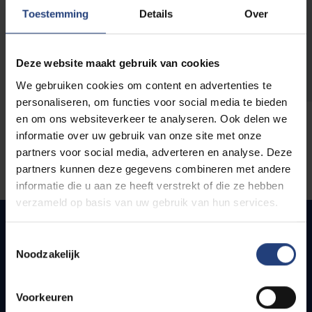
opleidingen
Toestemming
Details
Over
Deze website maakt gebruik van cookies
We gebruiken cookies om content en advertenties te
personaliseren, om functies voor social media te bieden
en om ons websiteverkeer te analyseren. Ook delen we
informatie over uw gebruik van onze site met onze
partners voor social media, adverteren en analyse. Deze
partners kunnen deze gegevens combineren met andere
informatie die u aan ze heeft verstrekt of die ze hebben
verzameld op basis van uw gebruik van hun services.
Toestemmingsselectie
Noodzakelijk
Quick links
Webmail
Voorkeuren
Jobs