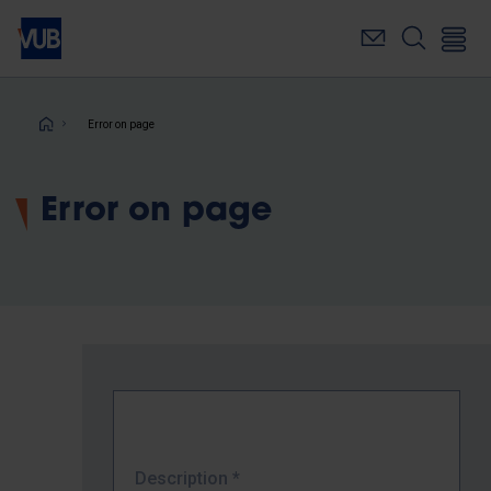
Skip
to
main
content
Breadcrumb
Error on page
Error on page
Description
*