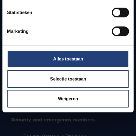
Timetables
Statistieken
How to get to the VUB campuses
Research groups
Campus facilities
Marketing
Info for
Alles toestaan
Press
Students
Staff
Selectie toestaan
PhD students
Teachers and secondary schools
Working students
Weigeren
International students
Security and emergency numbers