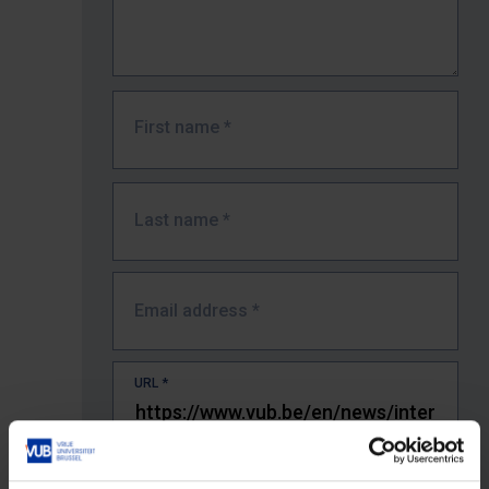
First name
*
Last name
*
Email address
*
URL
*
The full URL of the page where you encountered the error.
E.g. https://www.vub.be/nl/studeren-aan-de-vub/alle-