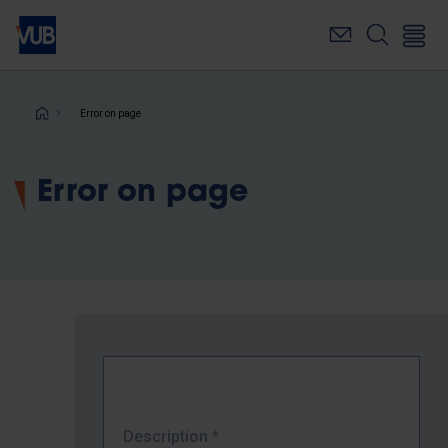
Skip
to
main
content
Breadcrumb
Error on page
Error on page
Description
*