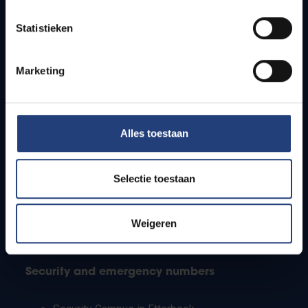
Timetables
Statistieken
How to get to the VUB campuses
Research groups
Campus facilities
Marketing
Info for
Alles toestaan
Press
Students
Staff
Selectie toestaan
PhD students
Teachers and secondary schools
Working students
Weigeren
International students
Security and emergency numbers