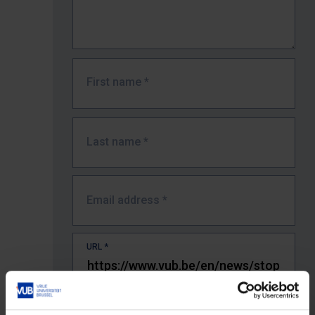
First name
*
Last name
*
Email address
*
URL
*
The full URL of the page where you encountered the error.
E.g. https://www.vub.be/nl/studeren-aan-de-vub/alle-