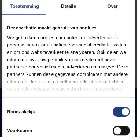
opleidingen
Toestemming
Details
Over
Deze website maakt gebruik van cookies
We gebruiken cookies om content en advertenties te
personaliseren, om functies voor social media te bieden
en om ons websiteverkeer te analyseren. Ook delen we
informatie over uw gebruik van onze site met onze
partners voor social media, adverteren en analyse. Deze
partners kunnen deze gegevens combineren met andere
informatie die u aan ze heeft verstrekt of die ze hebben
verzameld op basis van uw gebruik van hun services.
Toestemmingsselectie
Noodzakelijk
Quick links
Webmail
Voorkeuren
Jobs