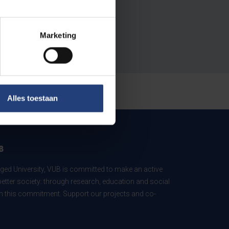
Marketing
Alles toestaan
B
ed University, VUB is committed to make an active
better society: through research, education and social
 in this commitment. Support our projects and co-