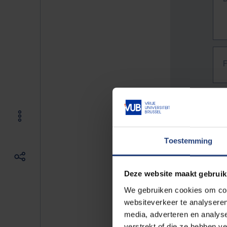
Toestemming
Deze website maakt gebruik
We gebruiken cookies om cont
websiteverkeer te analyseren
media, adverteren en analys
The f
verstrekt of die ze hebben v
E.g. 