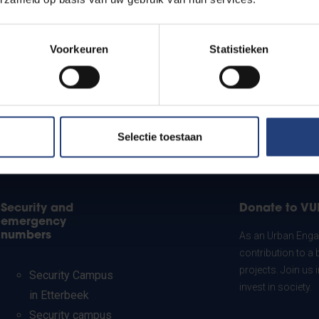
Voorkeuren
Statistieken
Selectie toestaan
Security and
Donate to VU
emergency
numbers
As an Urban Engag
contribution to a 
projects. Join us
Security Campus
invest in society.
in Etterbeek
Security campus