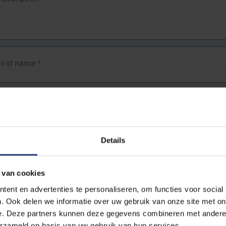
First name
*
Last name
*
Details
Email address
*
 van cookies
URL
*
ent en advertenties te personaliseren, om functies voor social
. Ook delen we informatie over uw gebruik van onze site met on
e. Deze partners kunnen deze gegevens combineren met andere i
ull URL of the page where you encountered the error.
erzameld op basis van uw gebruik van hun services.
https://www.vub.be/nl/studeren-aan-de-vub/alle-opleidingen