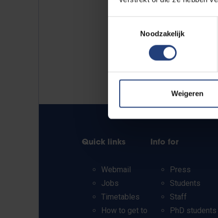
Toestemmingsselectie
Noodzakelijk
Weigeren
Quick links
Info for
Webmail
Press
Jobs
Students
Timetables
Staff
How to get to
PhD students