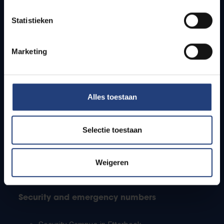
Timetables
Statistieken
How to get to the VUB campuses
Research groups
Campus facilities
Marketing
Info for
Alles toestaan
Press
Students
Staff
Selectie toestaan
PhD students
Teachers and secondary schools
Working students
Weigeren
International students
Security and emergency numbers