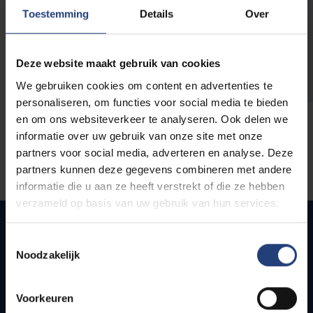
opleidingen
Toestemming
Details
Over
Deze website maakt gebruik van cookies
We gebruiken cookies om content en advertenties te
personaliseren, om functies voor social media te bieden
en om ons websiteverkeer te analyseren. Ook delen we
informatie over uw gebruik van onze site met onze
partners voor social media, adverteren en analyse. Deze
partners kunnen deze gegevens combineren met andere
informatie die u aan ze heeft verstrekt of die ze hebben
verzameld op basis van uw gebruik van hun services.
Toestemmingsselectie
Noodzakelijk
Quick links
Webmail
Voorkeuren
Jobs