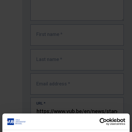
First name
*
Last name
*
Email address
*
URL
*
The full URL of the page where you encountered the error.
E.g. https://www.vub.be/nl/studeren-aan-de-vub/alle-