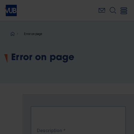
Skip
to
main
content
Breadcrumb
Error on page
Error on page
Description
*