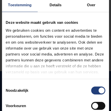
opleidingen
Toestemming
Details
Over
Deze website maakt gebruik van cookies
We gebruiken cookies om content en advertenties te
personaliseren, om functies voor social media te bieden
en om ons websiteverkeer te analyseren. Ook delen we
informatie over uw gebruik van onze site met onze
partners voor social media, adverteren en analyse. Deze
partners kunnen deze gegevens combineren met andere
informatie die u aan ze heeft verstrekt of die ze hebben
verzameld op basis van uw gebruik van hun services.
Toestemmingsselectie
Noodzakelijk
Quick links
Webmail
Voorkeuren
Jobs