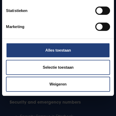
Timetables
Statistieken
How to get to the VUB campuses
Research groups
Campus facilities
Marketing
Info for
Alles toestaan
Press
Students
Staff
Selectie toestaan
PhD students
Teachers and secondary schools
Working students
Weigeren
International students
Security and emergency numbers