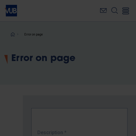
Skip
to
main
content
Breadcrumb
Error on page
Error on page
Description
*