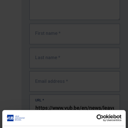
First name
*
Last name
*
Email address
*
URL
*
The full URL of the page where you encountered the error.
E.g. https://www.vub.be/nl/studeren-aan-de-vub/alle-