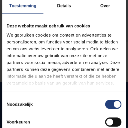
opleidingen
Toestemming
Details
Over
Deze website maakt gebruik van cookies
We gebruiken cookies om content en advertenties te
personaliseren, om functies voor social media te bieden
en om ons websiteverkeer te analyseren. Ook delen we
informatie over uw gebruik van onze site met onze
partners voor social media, adverteren en analyse. Deze
partners kunnen deze gegevens combineren met andere
informatie die u aan ze heeft verstrekt of die ze hebben
verzameld op basis van uw gebruik van hun services.
Toestemmingsselectie
Noodzakelijk
Quick links
Webmail
Voorkeuren
Jobs