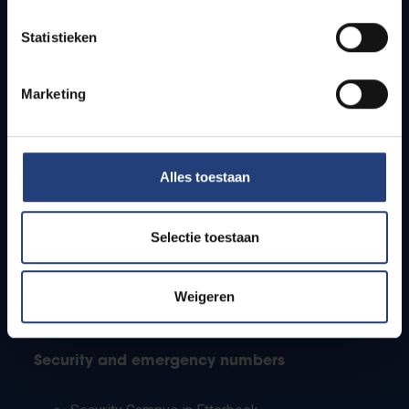
Timetables
Statistieken
How to get to the VUB campuses
Research groups
Campus facilities
Marketing
Info for
Alles toestaan
Press
Students
Staff
Selectie toestaan
PhD students
Teachers and secondary schools
Working students
Weigeren
International students
Security and emergency numbers