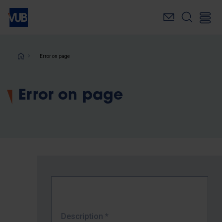
Skip
to
main
content
Breadcrumb
Error on page
Error on page
Description
*