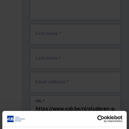
First name
*
Last name
*
Email address
*
URL
*
The full URL of the page where you encountered the error.
E.g. https://www.vub.be/nl/studeren-aan-de-vub/alle-