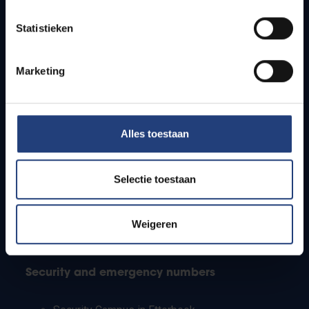
Timetables
Statistieken
How to get to the VUB campuses
Research groups
Campus facilities
Marketing
Info for
Alles toestaan
Press
Students
Staff
Selectie toestaan
PhD students
Teachers and secondary schools
Working students
Weigeren
International students
Security and emergency numbers