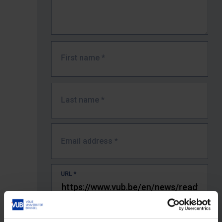
First name
*
Last name
*
Email address
*
URL
*
The full URL of the page where you encountered the error.
E.g. https://www.vub.be/nl/studeren-aan-de-vub/alle-