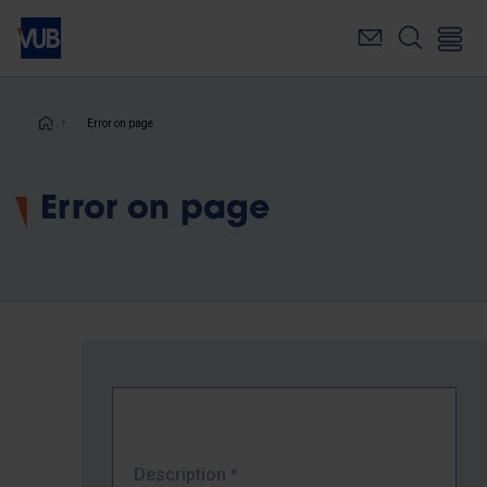
Skip
to
main
content
Breadcrumb
Error on page
Error on page
Description
*