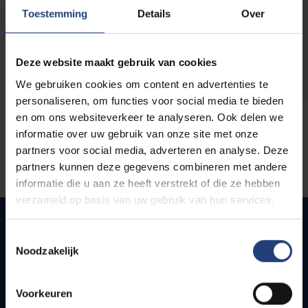
opleidingen
Toestemming
Details
Over
Deze website maakt gebruik van cookies
We gebruiken cookies om content en advertenties te
personaliseren, om functies voor social media te bieden
en om ons websiteverkeer te analyseren. Ook delen we
informatie over uw gebruik van onze site met onze
partners voor social media, adverteren en analyse. Deze
partners kunnen deze gegevens combineren met andere
informatie die u aan ze heeft verstrekt of die ze hebben
verzameld op basis van uw gebruik van hun services.
Toestemmingsselectie
Noodzakelijk
Quick links
Webmail
Voorkeuren
Jobs