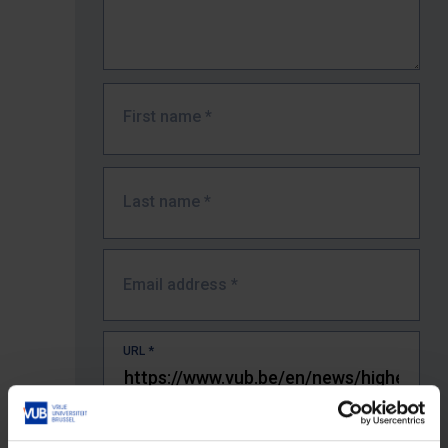
First name
*
Last name
*
Email address
*
URL
*
The full URL of the page where you encountered the error.
E.g. https://www.vub.be/nl/studeren-aan-de-vub/alle-