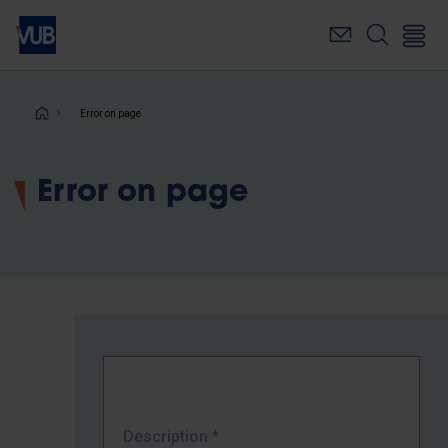
Skip
to
main
content
Breadcrumb
Error on page
Error on page
Description
*