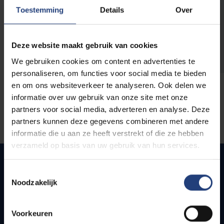
opleidingen
Toestemming
Details
Over
Deze website maakt gebruik van cookies
We gebruiken cookies om content en advertenties te
personaliseren, om functies voor social media te bieden
en om ons websiteverkeer te analyseren. Ook delen we
informatie over uw gebruik van onze site met onze
partners voor social media, adverteren en analyse. Deze
partners kunnen deze gegevens combineren met andere
informatie die u aan ze heeft verstrekt of die ze hebben
verzameld op basis van uw gebruik van hun services.
Toestemmingsselectie
Noodzakelijk
Quick links
Webmail
Voorkeuren
Jobs