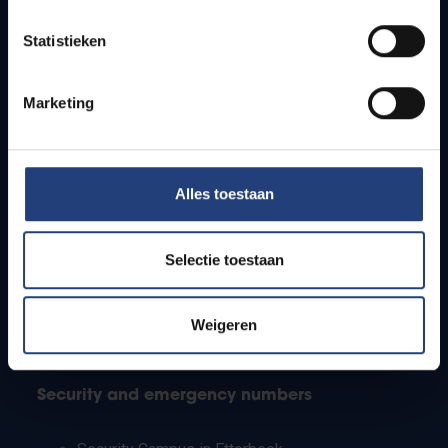
Timetables
Statistieken
How to get to the VUB campuses
Research groups
Campus facilities
Marketing
Info for
Alles toestaan
Press
Students
Staff
Selectie toestaan
PhD students
Teachers and secondary schools
Working students
Weigeren
International students
Security and emergency numbers