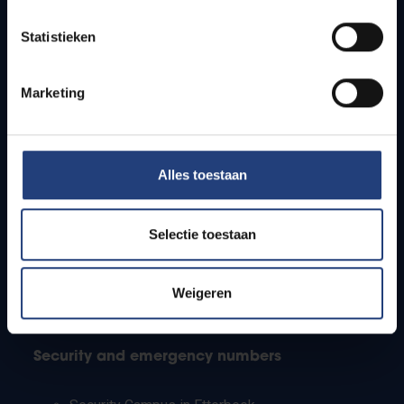
Timetables
Statistieken
How to get to the VUB campuses
Research groups
Campus facilities
Marketing
Info for
Alles toestaan
Press
Students
Staff
Selectie toestaan
PhD students
Teachers and secondary schools
Working students
Weigeren
International students
Security and emergency numbers