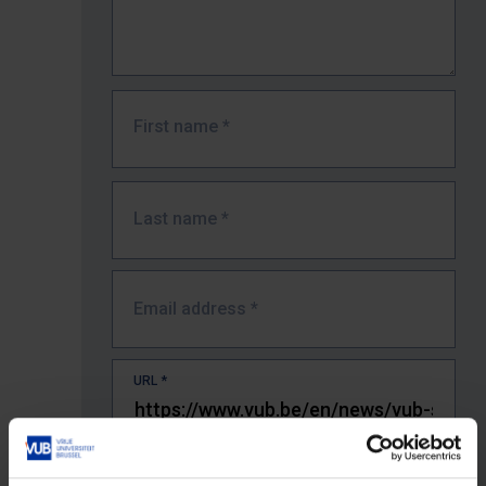
First name
*
Last name
*
Email address
*
URL
*
The full URL of the page where you encountered the error.
E.g. https://www.vub.be/nl/studeren-aan-de-vub/alle-