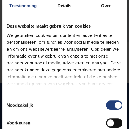
opleidingen
Toestemming
Details
Over
Deze website maakt gebruik van cookies
We gebruiken cookies om content en advertenties te
personaliseren, om functies voor social media te bieden
en om ons websiteverkeer te analyseren. Ook delen we
informatie over uw gebruik van onze site met onze
partners voor social media, adverteren en analyse. Deze
partners kunnen deze gegevens combineren met andere
informatie die u aan ze heeft verstrekt of die ze hebben
verzameld op basis van uw gebruik van hun services.
Toestemmingsselectie
Noodzakelijk
Quick links
Webmail
Voorkeuren
Jobs