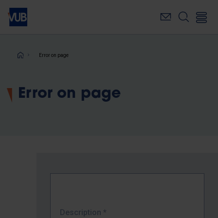
Skip
to
main
content
Breadcrumb
Error on page
Error on page
Description
*