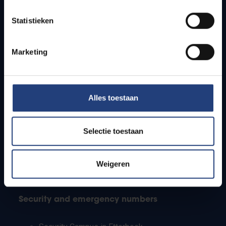
Timetables
Statistieken
How to get to the VUB campuses
Research groups
Campus facilities
Marketing
Info for
Alles toestaan
Press
Students
Staff
Selectie toestaan
PhD students
Teachers and secondary schools
Working students
Weigeren
International students
Security and emergency numbers