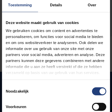
opleidingen
Toestemming
Details
Over
Deze website maakt gebruik van cookies
We gebruiken cookies om content en advertenties te
personaliseren, om functies voor social media te bieden
en om ons websiteverkeer te analyseren. Ook delen we
informatie over uw gebruik van onze site met onze
partners voor social media, adverteren en analyse. Deze
partners kunnen deze gegevens combineren met andere
informatie die u aan ze heeft verstrekt of die ze hebben
verzameld op basis van uw gebruik van hun services.
Toestemmingsselectie
Noodzakelijk
Quick links
Webmail
Voorkeuren
Jobs