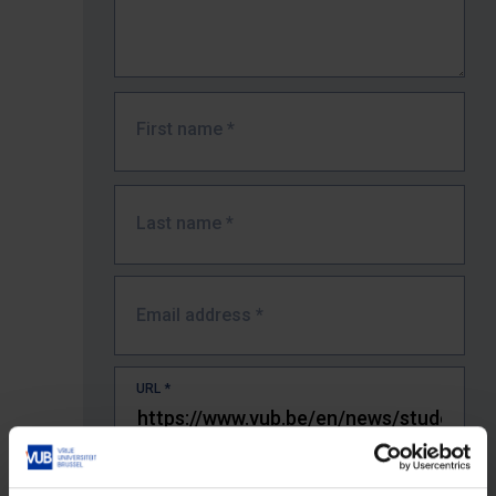
First name
*
Last name
*
Email address
*
URL
*
The full URL of the page where you encountered the error.
E.g. https://www.vub.be/nl/studeren-aan-de-vub/alle-