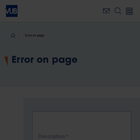
Skip
to
main
content
Breadcrumb
Error on page
Error on page
Description
*