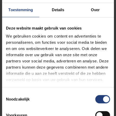
أشرفت على مجموعة من رسائل الماجستير حول
Toestemming
Details
Over
.
لغة الطفل، وتحليل الخطاب
شاركت في تعليم اللغة العربية لطلاب أجانب من
جنسيات مختلفة.
Deze website maakt gebruik van cookies
تشارك الآن في تطبيق طريقة منهج ألف في تعليم
الحروف العربية في مرحلة الطفولة، لدى
We gebruiken cookies om content en advertenties te
.
المؤسسات التعليمية الحكومية والخاصة في حلب
personaliseren, om functies voor social media te bieden
en om ons websiteverkeer te analyseren. Ook delen we
informatie over uw gebruik van onze site met onze
د. فاطمة الحسيني
partners voor social media, adverteren en analyse. Deze
partners kunnen deze gegevens combineren met andere
informatie die u aan ze heeft verstrekt of die ze hebben
أستاذة التعليم العالي.
verzameld op basis van uw gebruik van hun services.
خبيرة في مجال تكوين معلمي اللغة العربية
للناطقين بغيرها
Toestemmingsselectie
أستاذة زائرة جامعة محمد الخامس الرباط في كلية
Noodzakelijk
الآداب والعلوم الإنسانية سابقا.
مكونة ومشرفة على دورات تكوينية وورشات عمل
نائبة رئيس الائتلاف الوطني من أجل اللغة العربية.
Voorkeuren