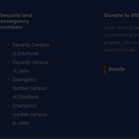
Security and
Donate to VU
emergency
numbers
As an Urban Engag
contribution to a 
projects. Join us
Security Campus
invest in society.
in Etterbeek
Security campus
Donate
in Jette
Emergency
number campus
in Etterbeek
Emergency
number campus
in Jette