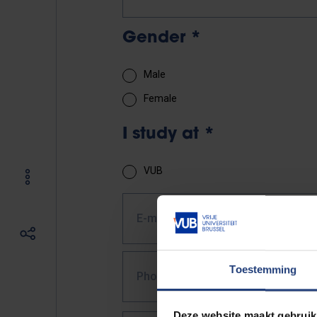
Gender
*
Male
Female
I study at
*
VUB
E-mail
*
Toestemming
Phone number
*
Deze website maakt gebruik