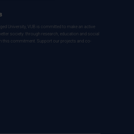
B
ed University, VUB is committed to make an active
better society: through research, education and social
 in this commitment. Support our projects and co-