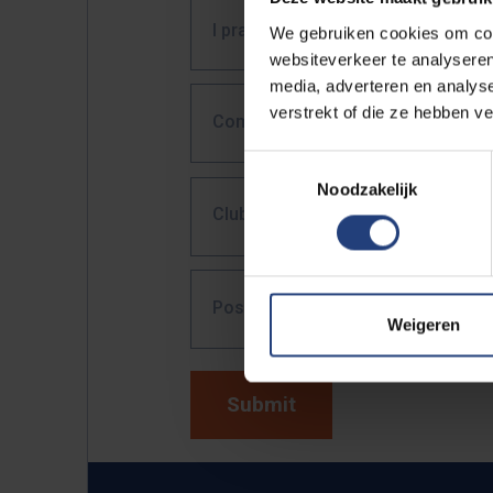
I practice following sport(s) in co
We gebruiken cookies om cont
websiteverkeer te analyseren
media, adverteren en analys
verstrekt of die ze hebben v
Competition level
*
Toestemmingsselectie
Noodzakelijk
Club
*
Position
*
Weigeren