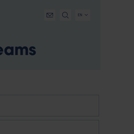
EN
teams