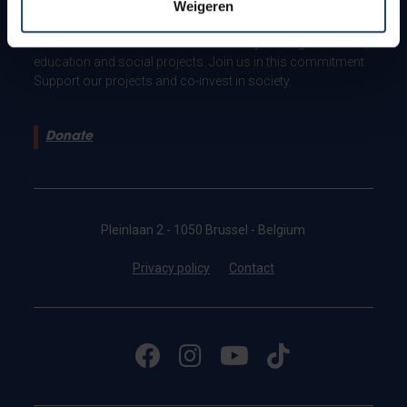
Weigeren
As an Urban Engaged University, VUB is committed to make
an active contribution to a better society: through research,
education and social projects. Join us in this commitment.
Support our projects and co-invest in society.
Donate
Pleinlaan 2 - 1050 Brussel - Belgium
Privacy policy
Contact