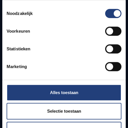
Press
Toestemmingsselectie
Students
Noodzakelijk
Staff
PhD students
Teachers and secondary schools
Voorkeuren
Working students
International students
Statistieken
Security and emergency numbers
Marketing
Security Campus in Etterbeek
Security campus in Jette
Emergency number campus in Etterbeek
Alles toestaan
Emergency number campus in Jette
Selectie toestaan
Donate to VUB