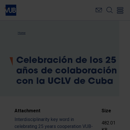
Skip
to
main
content
Breadcrumb
Home
Celebración de los 25
años de colaboración
con la UCLV de Cuba
Attachment
Size
Interdisciplinarity key word in
482.01
celebrating 25 years cooperation VUB-
KB