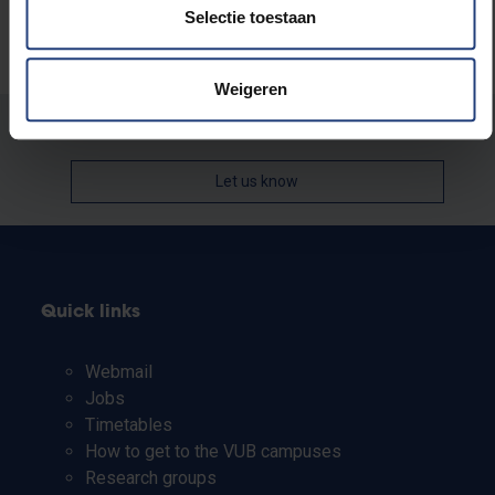
Selectie toestaan
Weigeren
Was there an error on this page?
Let us know
Quick links
Webmail
Jobs
Timetables
How to get to the VUB campuses
Research groups