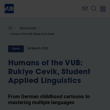
Skip
to
main
content
Breadcrumb
News overview
Humans of the VUB: Rukiye Cevik, Student Applied Linguistics
04 March 2020
News
Humans of the VUB:
Rukiye Cevik, Student
Applied Linguistics
From German childhood cartoons to
mastering multiple languages