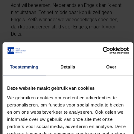
écht wil beheersen. Nederlands en Engels kan ik echt
niet uitstaan. Tot het middelbaar kon ik zelf geen
Engels. Zelfs wanneer we videospelletjes speelden,
dan koos iedereen altijd voor Engels, maar ik voor
Duits.
Mijn eerste jaar aan de VUB pendelde ik tussen
Antwerpen en Brussel. Maar ik wou geen tijd meer
verspillen aan reizen, daarom zit ik nu op kot in
Toestemming
Details
Over
Brussel. Dat voelt veilig aan, want het hoort bij de
VUB-campus, er is beveiliging en het helpt dat ik een
huurtoelage krijg. Mijn eerste indruk van de campus
Deze website maakt gebruik van cookies
was de campussfeer. De VUB-campus ligt bij elkaar,
We gebruiken cookies om content en advertenties te
in plaats van verspreid over verschillende gebouwen,
personaliseren, om functies voor social media te bieden
zoals andere universiteiten. Bij de VUB voel je je ook
en om ons websiteverkeer te analyseren. Ook delen we
welkom, de docenten zeggen niet: “Als je het niet
informatie over uw gebruik van onze site met onze
aankunt, ga dan maar!” Op de VUB is er veel hulp
partners voor social media, adverteren en analyse. Deze
voor studenten. Studenten worden hier gezien als
partners kunnen deze gegevens combineren met andere