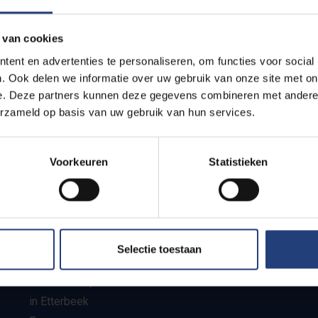
 van cookies
ent en advertenties te personaliseren, om functies voor social
. Ook delen we informatie over uw gebruik van onze site met on
e. Deze partners kunnen deze gegevens combineren met andere i
erzameld op basis van uw gebruik van hun services.
Security and
Donate to VU
emergency
numbers
As an Urban Engag
contribution to a 
Voorkeuren
Statistieken
projects. Join us
Security Campus
invest in society.
in Etterbeek
Security campus
Donate
in Jette
Selectie toestaan
Emergency
number campus
in Etterbeek