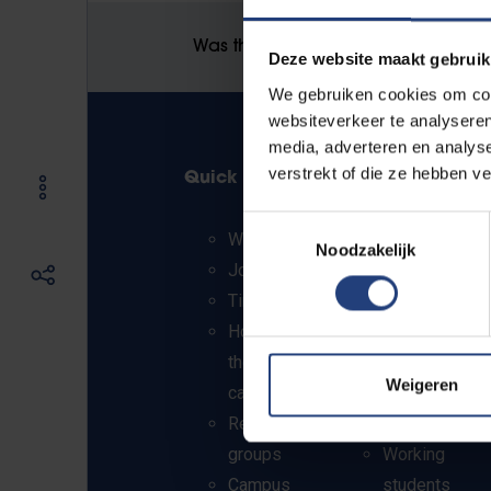
Was there an error on this page?
Deze website maakt gebruik
We gebruiken cookies om cont
websiteverkeer te analyseren
media, adverteren en analys
verstrekt of die ze hebben v
Quick links
Info for
Toestemmingsselectie
Webmail
Press
Noodzakelijk
Jobs
Students
Timetables
Staff
How to get to
PhD students
the VUB
Teachers and
Weigeren
campuses
secondary
Research
schools
groups
Working
Campus
students