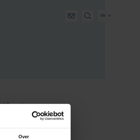
EN
r VUB email
Over