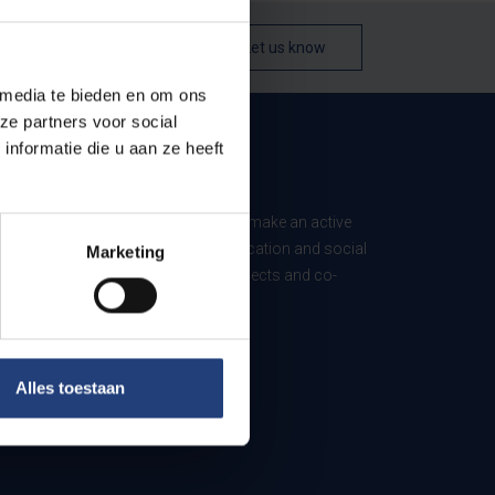
Let us know
 media te bieden en om ons
ze partners voor social
nformatie die u aan ze heeft
B
ed University, VUB is committed to make an active
better society: through research, education and social
Marketing
 in this commitment. Support our projects and co-
Alles toestaan