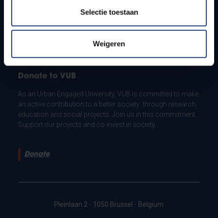
Security campus in Jette
Selectie toestaan
Emergency number campus in Etterbeek
Emergency number campus in Jette
Weigeren
Donate to VUB
As an Urban Engaged University, VUB is committed to make
an active contribution to a better society: through research,
education and social projects. Join us in this commitment.
Support our projects and co-invest in society.
Donate
Pleinlaan 2 - 1050 Brussel - Belgium