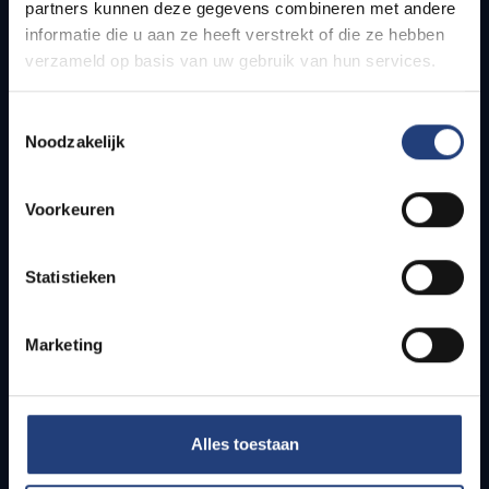
partners kunnen deze gegevens combineren met andere
How to get to the VUB campuses
informatie die u aan ze heeft verstrekt of die ze hebben
Research groups
verzameld op basis van uw gebruik van hun services.
Campus facilities
Toestemmingsselectie
Info for
Noodzakelijk
Press
Voorkeuren
Students
Staff
PhD students
Statistieken
Teachers and secondary schools
Working students
Marketing
International students
Security and emergency numbers
Alles toestaan
Security Campus in Etterbeek