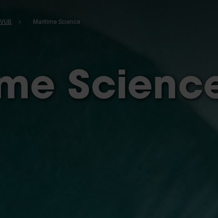
b
 VUB
Maritime Science
ime Scienc