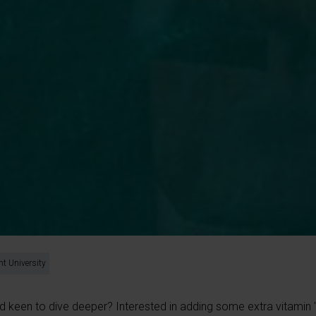
t University
d keen to dive deeper? Interested in adding some extra vitamin '