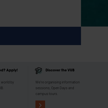
d? Apply!
Discover the VUB
 world by
We're organising information
UB.
sessions, Open Days and
campus tours.