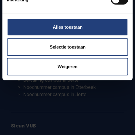
Studenten
Personeel
PhD-studenten
Leerkrachten en secundaire scholen
Alles toestaan
Werkstudenten
Internationale studenten
Selectie toestaan
Bewaking en noodnummers
Weigeren
Bewaking campus in Etterbeek
Bewaking campus in Jette
Noodnummer campus in Etterbeek
Noodnummer campus in Jette
Steun VUB