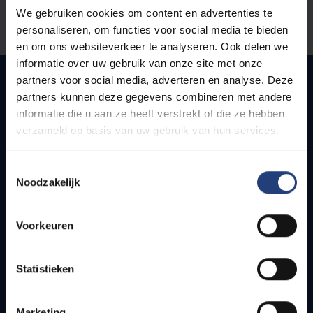
We gebruiken cookies om content en advertenties te
Laat het ons weten
personaliseren, om functies voor social media te bieden
en om ons websiteverkeer te analyseren. Ook delen we
informatie over uw gebruik van onze site met onze
partners voor social media, adverteren en analyse. Deze
partners kunnen deze gegevens combineren met andere
Snel naar
informatie die u aan ze heeft verstrekt of die ze hebben
verzameld op basis van uw gebruik van hun services.
Webmail
Jobs
Toestemmingsselectie
Lesroosters
Noodzakelijk
Bereikbaarheid
Onderzoeksgroepen
Voorkeuren
Campusfaciliteiten
Statistieken
Info voor
Pers
Marketing