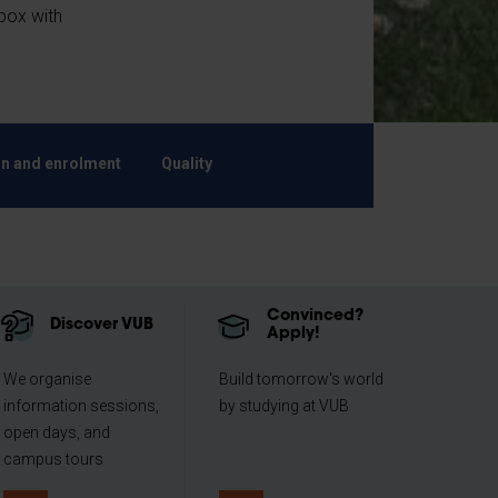
lbox with
n and enrolment
Quality
Convinced?
Discover VUB
Apply!
We organise
Build tomorrow's world
information sessions,
by studying at VUB
open days, and
campus tours