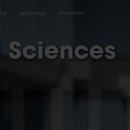
b
 VUB
Social Sciences
After graduation
l Sciences