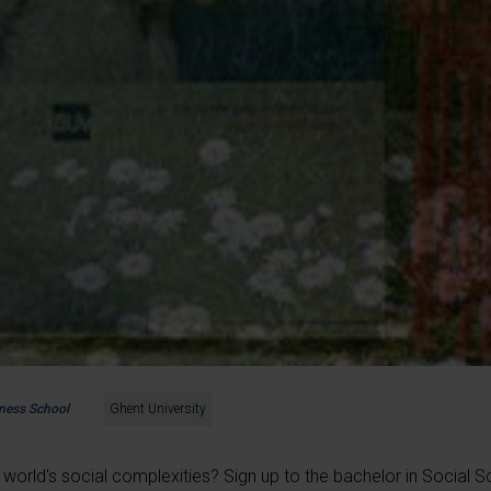
iness School
Ghent University
 world's social complexities? Sign up to the bachelor in Social S