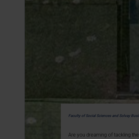
Faculty of Social Sciences and Solvay Bus
Are you dreaming of tackling the