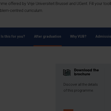
mme offered by Vrije Universiteit Brussel and UGent. Fill your too
roblem-centred curriculum.
Is this for you?
After graduation
Why VUB?
Admissio
Download the
brochure
Discover all the details
of this programme.