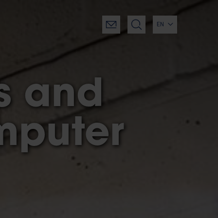
EN
s and
mputer