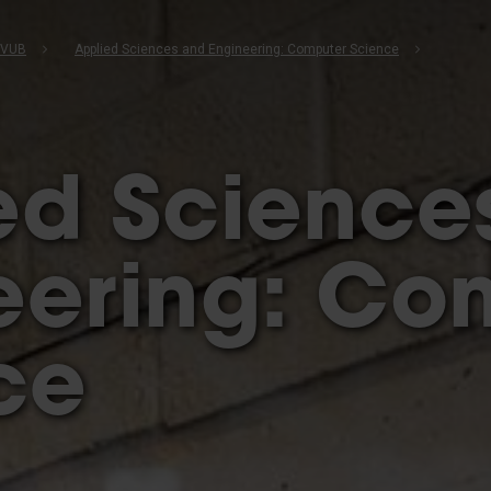
b
 VUB
Applied Sciences and Engineering: Computer Science
ed Science
eering: Co
ce