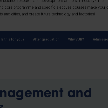
r science research and development or the ICT industry? The
end core programme and specific electives courses make your
 and cities, and create future technology and factories!
Is this for you?
After graduation
Why VUB?
Admissio
nagement and