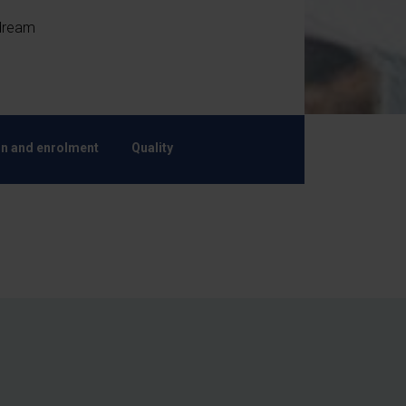
 dream
n and enrolment
Quality