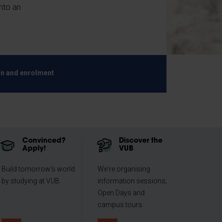
nto an
n and enrolment
Convinced?
Discover the
Apply!
VUB
Build tomorrow's world
We're organising
by studying at VUB.
information sessions,
Open Days and
campus tours.