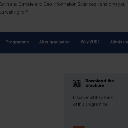
Earth and Climate and Geo-information Sciences transform you i
u waiting for?
Programme
After graduation
Why VUB?
Admissio
Download the
brochure
Discover all the details
of this programme.