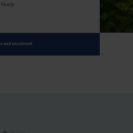
. Ready
n and enrolment