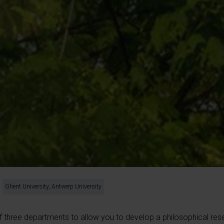
Ghent University, Antwerp University
 three departments to allow you to develop a philosophical res