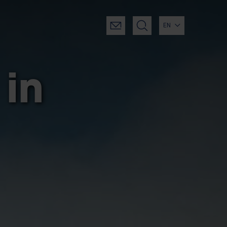
EN
in