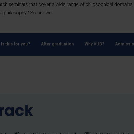
arch seminars that cover a wide range of philosophical domains
 in philosophy? So are we!
Is this for you?
After graduation
Why VUB?
Admissio
track