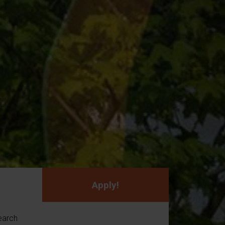
Apply!
earch