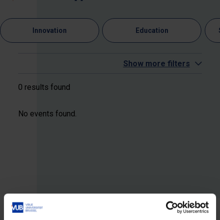
Innovation
Education
Show more filters
0 results found
No events found.