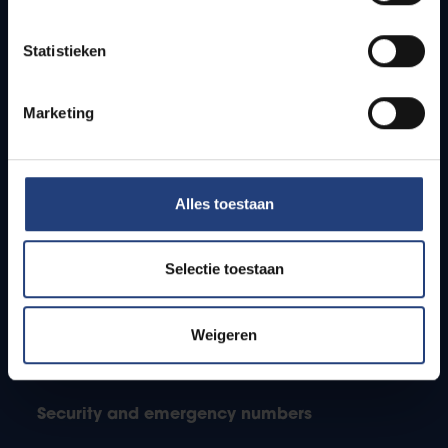
Jobs
Timetables
Statistieken
How to get to the VUB campuses
Research groups
Campus facilities
Marketing
Info for
Alles toestaan
Press
Students
Staff
Selectie toestaan
PhD students
Teachers and secondary schools
Weigeren
Working students
International students
Security and emergency numbers