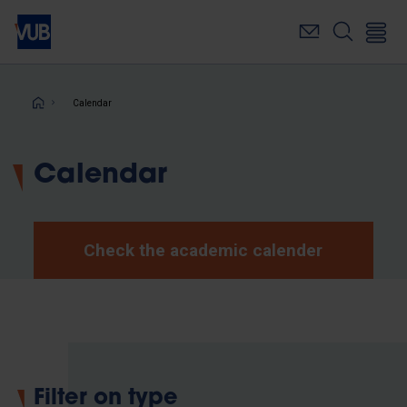
Skip
to
main
content
Breadcrumb
Calendar
Calendar
Check the academic calender
Filter on type