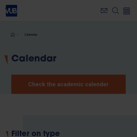
Skip
to
main
content
Breadcrumb
Calendar
Calendar
Check the academic calender
Filter on type