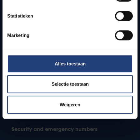
Jobs
Timetables
Statistieken
How to get to the VUB campuses
Research groups
Campus facilities
Marketing
Info for
Alles toestaan
Press
Students
Staff
Selectie toestaan
PhD students
Teachers and secondary schools
Weigeren
Working students
International students
Security and emergency numbers