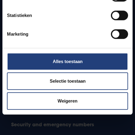
Jobs
Timetables
Statistieken
How to get to the VUB campuses
Research groups
Campus facilities
Marketing
Info for
Alles toestaan
Press
Students
Staff
Selectie toestaan
PhD students
Teachers and secondary schools
Weigeren
Working students
International students
Security and emergency numbers