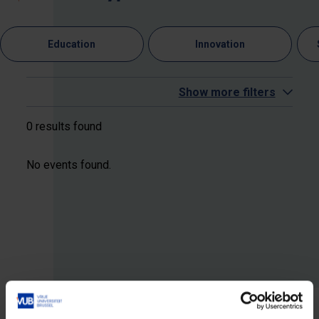
Education
Innovation
Show more filters
0 results found
No events found.