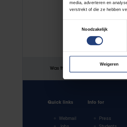
media, adverteren en analys
verstrekt of die ze hebben v
Toestemmingsselectie
Noodzakelijk
Weigeren
Was there an error on this page?
Quick links
Info for
Webmail
Press
Jobs
Students