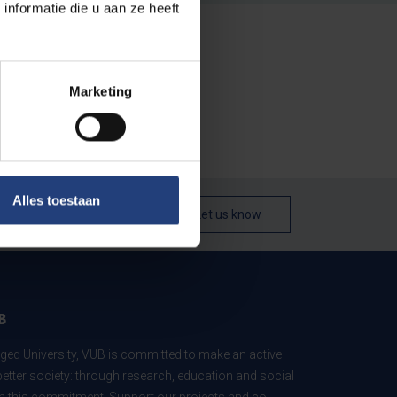
nformatie die u aan ze heeft
Marketing
Alles toestaan
Let us know
B
ed University, VUB is committed to make an active
better society: through research, education and social