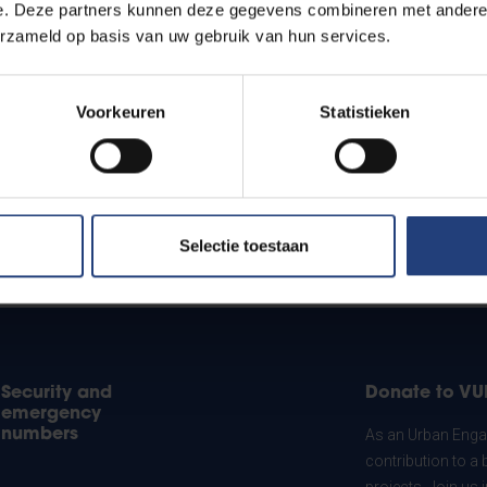
e. Deze partners kunnen deze gegevens combineren met andere i
erzameld op basis van uw gebruik van hun services.
Voorkeuren
Statistieken
Selectie toestaan
Security and
Donate to VU
emergency
numbers
As an Urban Engag
contribution to a 