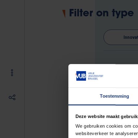
Filter on type
Innova
0 results found
No events found
Toestemming
Deze website maakt gebruik
We gebruiken cookies om cont
websiteverkeer te analyseren