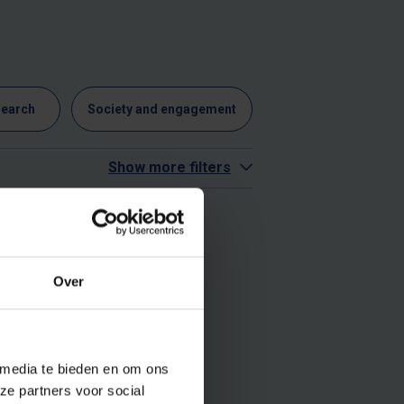
search
Society and engagement
Show more filters
Over
 media te bieden en om ons
ze partners voor social