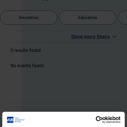
Innovation
Education
Show more filters
0 results found
No events found.