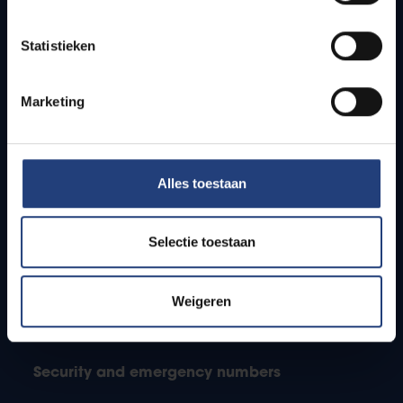
Jobs
Timetables
Statistieken
How to get to the VUB campuses
Research groups
Campus facilities
Marketing
Info for
Alles toestaan
Press
Students
Staff
Selectie toestaan
PhD students
Teachers and secondary schools
Weigeren
Working students
International students
Security and emergency numbers