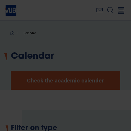
Skip
to
main
content
Breadcrumb
Calendar
Calendar
Check the academic calender
Filter on type