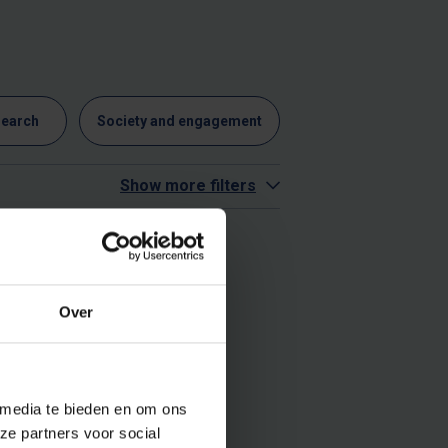
search
Society and engagement
Show more filters
Over
 media te bieden en om ons
ze partners voor social