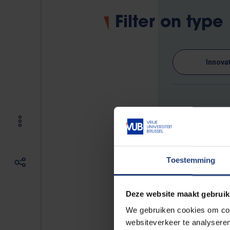
Filter on type
Innova
0 results found
No events found
Toestemming
Deze website maakt gebruik
We gebruiken cookies om cont
websiteverkeer te analyseren