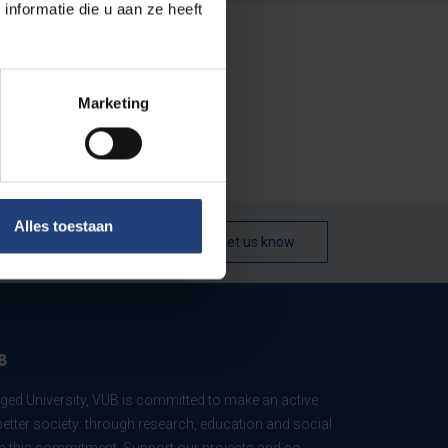
nformatie die u aan ze heeft
Marketing
Alles toestaan
Let us know
B
ed University, VUB is committed to make an active
better society: through research, education and social