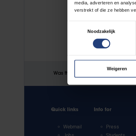
media, adverteren en analys
verstrekt of die ze hebben v
Toestemmingsselectie
Noodzakelijk
Weigeren
Was there an error on this page?
Quick links
Info for
Webmail
Press
Jobs
Students