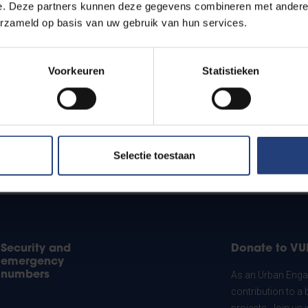
e. Deze partners kunnen deze gegevens combineren met andere i
erzameld op basis van uw gebruik van hun services.
Voorkeuren
Statistieken
Selectie toestaan
Security and
Donate to VU
emergency
numbers
As an Urban Engag
contribution to a 