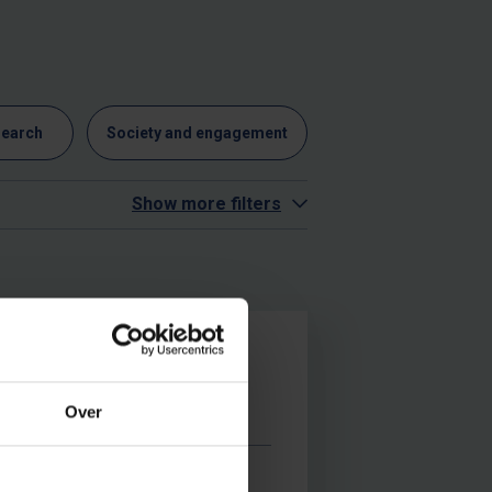
search
Society and engagement
Show more filters
zo
Over