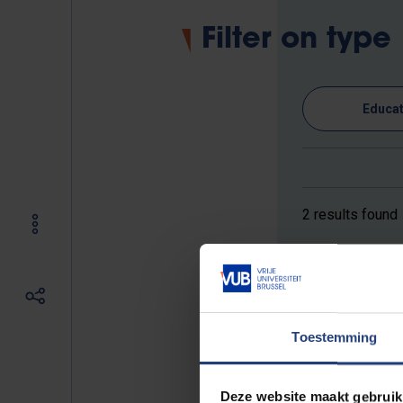
Filter on type
Educat
2 results found
07/10
up to and
including
Toestemming
30/10
-
2026
Deze website maakt gebruik