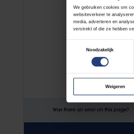
We gebruiken cookies om cont
websiteverkeer te analyseren
media, adverteren en analys
18/11
verstrekt of die ze hebben v
-
Toestemmingsselectie
2026
Noodzakelijk
Weigeren
Was there an error on this page?