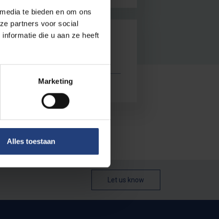
 media te bieden en om ons
ze partners voor social
nformatie die u aan ze heeft
E
Marketing
Alles toestaan
Let us know