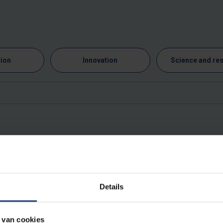
ion
Innovation
Science and re
Exhibition
EXPO | MABABU by Pamela Tuli
Details
De Markten
 van cookies