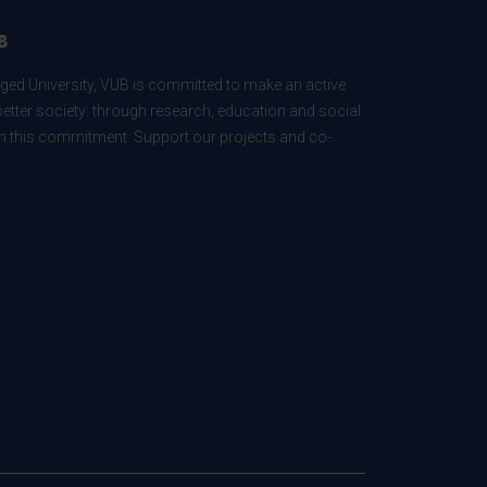
B
ed University, VUB is committed to make an active
better society: through research, education and social
 in this commitment. Support our projects and co-