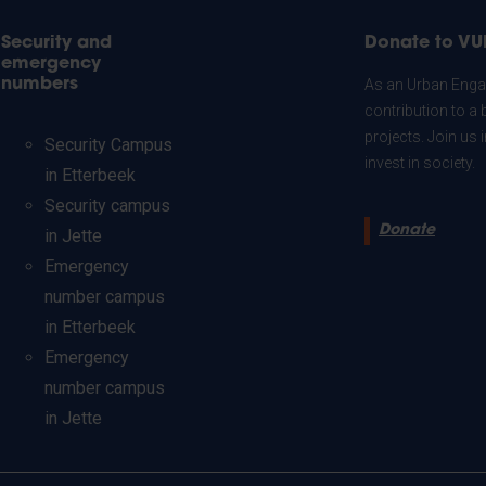
Security and
Donate to VU
emergency
numbers
As an Urban Engag
contribution to a 
projects. Join us
Security Campus
invest in society.
in Etterbeek
Security campus
Donate
in Jette
Emergency
number campus
in Etterbeek
Emergency
number campus
in Jette