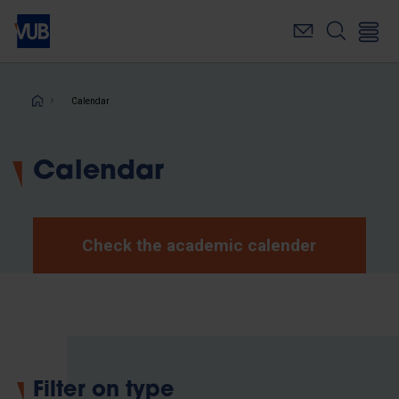
Skip
to
main
content
Breadcrumb
Calendar
Calendar
Check the academic calender
Filter on type