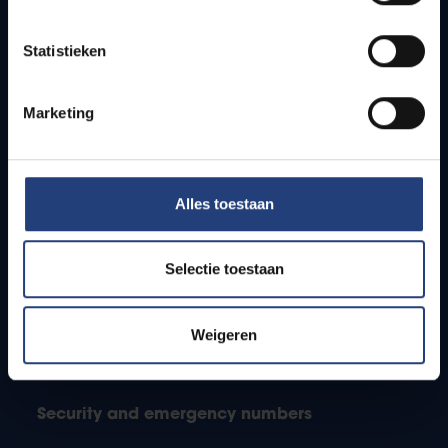
Jobs
Timetables
Statistieken
How to get to the VUB campuses
Research groups
Campus facilities
Marketing
Info for
Alles toestaan
Press
Students
Staff
Selectie toestaan
PhD students
Teachers and secondary schools
Weigeren
Working students
International students
Security and emergency numbers