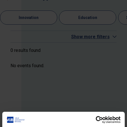
Innovation
Education
Show more filters
0 results found
No events found.