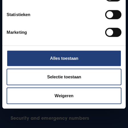
Jobs
Timetables
Statistieken
How to get to the VUB campuses
Research groups
Campus facilities
Marketing
Info for
Alles toestaan
Press
Students
Staff
Selectie toestaan
PhD students
Teachers and secondary schools
Weigeren
Working students
International students
Security and emergency numbers