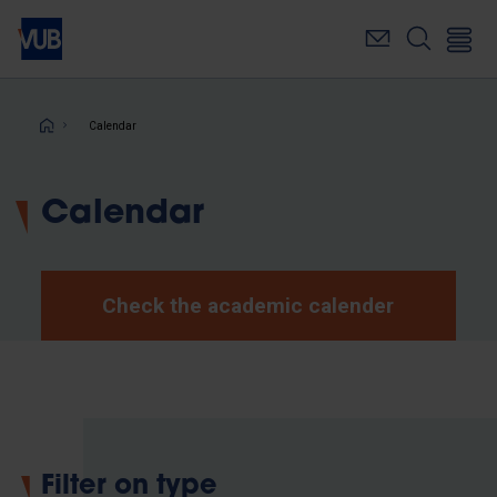
Skip
to
main
content
Breadcrumb
Calendar
Calendar
Check the academic calender
Filter on type