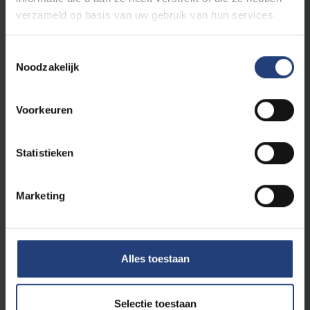
verzameld op basis van uw gebruik van hun services.
Toestemmingsselectie
Noodzakelijk
Voorkeuren
Statistieken
Duurzaamheid
29 mei 2026
Marketing
VUB Racing stelt zijn nieuwe duurzame
racewagen voor
Phaëton is zelfrijdend en radicaal ecologisch
Alles toestaan
Lees meer
Selectie toestaan