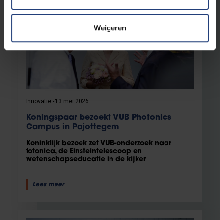
Weigeren
Innovatie
13 mei 2026
Koningspaar bezoekt VUB Photonics
Campus in Pajottegem
Koninklijk bezoek zet VUB-onderzoek naar
fotonica, de Einsteintelescoop en
wetenschapseducatie in de kijker
Lees meer