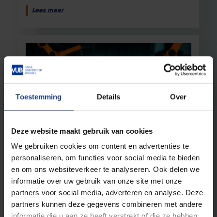
Lees meer
Toestemming
Details
Over
Deze website maakt gebruik van cookies
Wetenschap en onderzoek
8 juni 2026
We gebruiken cookies om content en advertenties te
Voor de humanoïde robot moeten we
personaliseren, om functies voor social media te bieden
geen ChatGPT-moment verwachten
en om ons websiteverkeer te analyseren. Ook delen we
Opinie van professor robotica VUB en Imec,
informatie over uw gebruik van onze site met onze
Bram Vanderborght in De Tijd
partners voor social media, adverteren en analyse. Deze
partners kunnen deze gegevens combineren met andere
Lees meer
informatie die u aan ze heeft verstrekt of die ze hebben