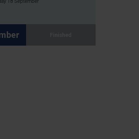
sday 18 September
ember
Finished