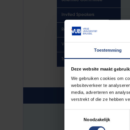
Scientific Committee
Invited Speakers
Registration
Venue
Toestemming
Travel Instructions
Deze website maakt gebruik
We gebruiken cookies om cont
websiteverkeer te analyseren
media, adverteren en analys
Program
verstrekt of die ze hebben v
Toestemmingsselectie
DEMO2024 - Program.pd
Noodzakelijk