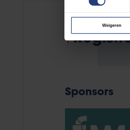
Weigeren
Registr
Sponsors