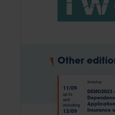
Other editio
Workshop
11/09
DEMO2023 -
up to
Dependence
and
Application
including
13/09
Insurance 