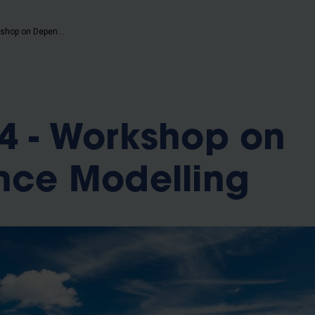
b
DEMO2024 - Workshop on Dependence Modelling
 - Workshop on
ce Modelling