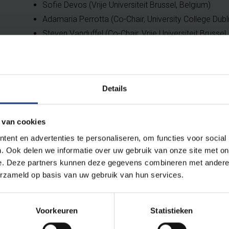
Sofie Devos (Vrije Universiteit Brussel, Belgium)
Adamaria Perrotta (Co-Chair, University College Dubli
Steven Vanduffel (Co-Chair, Vrije Universiteit Brussel
Details
 van cookies
ent en advertenties te personaliseren, om functies voor social
. Ook delen we informatie over uw gebruik van onze site met on
e. Deze partners kunnen deze gegevens combineren met andere i
erzameld op basis van uw gebruik van hun services.
f
136.88 KB pdf
Voorkeuren
Statistieken