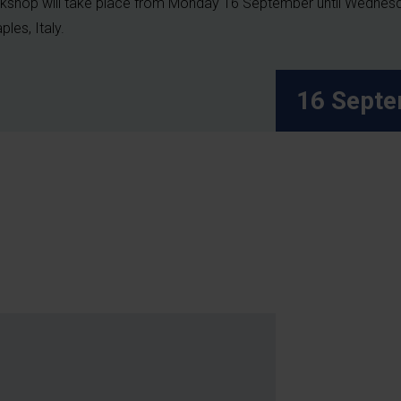
rkshop will take place from Monday 16 September until Wedne
les, Italy.
16 Sept