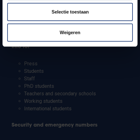
Jobs
Timetables
Selectie toestaan
How to get to the VUB campuses
Research groups
Campus facilities
Weigeren
Info for
Press
Students
Staff
PhD students
Teachers and secondary schools
Working students
International students
Security and emergency numbers