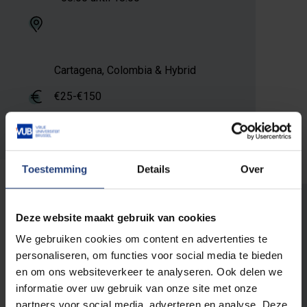
Cartagena, Colombia & Hybrid
€25-€150
jason.jahir.roncancio.marin@vub.be
Toestemming
Details
Over
Registration
Deze website maakt gebruik van cookies
We gebruiken cookies om content en advertenties te
personaliseren, om functies voor social media te bieden
Sorry… This form is closed to new
Status
en om ons websiteverkeer te analyseren. Ook delen we
submissions.
informatie over uw gebruik van onze site met onze
message
partners voor social media, adverteren en analyse. Deze