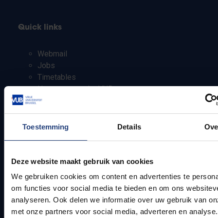
Quick links
Webmail
Jobs
Timetables
How to get to the VUB campuses
Research groups
Campus facilities
Toestemming
Details
Ove
Info for
Deze website maakt gebruik van cookies
Press
Students
We gebruiken cookies om content en advertenties te persona
Staff
om functies voor social media te bieden en om ons websitev
PhD students
analyseren. Ook delen we informatie over uw gebruik van on
Teachers and secondary schools
met onze partners voor social media, adverteren en analyse