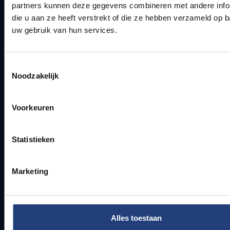
Working students
partners kunnen deze gegevens combineren met andere info
International students
die u aan ze heeft verstrekt of die ze hebben verzameld op 
uw gebruik van hun services.
Security and emergency numbers
Toestemmingsselectie
Security Campus in Etterbeek
Noodzakelijk
Security campus in Jette
Emergency number campus in Etterbeek
Voorkeuren
Emergency number campus in Jette
Statistieken
Donate to VUB
Marketing
As an Urban Engaged University, VUB is committed to make
an active contribution to a better society: through research,
education and social projects. Join us in this commitment.
Support our projects and co-invest in society.
Alles toestaan