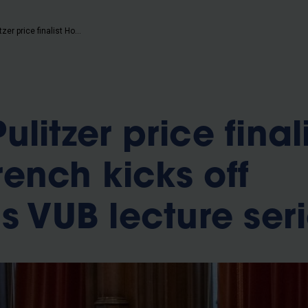
b
*Video* Pulitzer price finalist Howard French kicks off prestigious VUB lecture series
litzer price final
ench kicks off
s VUB lecture ser