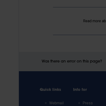
Read more ab
Was there an error on this page?
Quick links
Info for
Webmail
Press