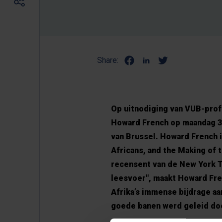
Share:
Op uitnodiging van VUB-prof
Howard French op maandag 30
van Brussel. Howard French 
Africans, and the Making of 
recensent van de New York 
leesvoer", maakt Howard Fre
Afrika’s immense bijdrage aa
goede banen werd geleid doo