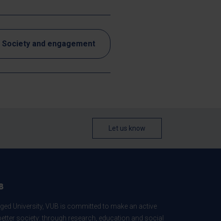
Society and engagement
Let us know
B
ed University, VUB is committed to make an active
better society: through research, education and social