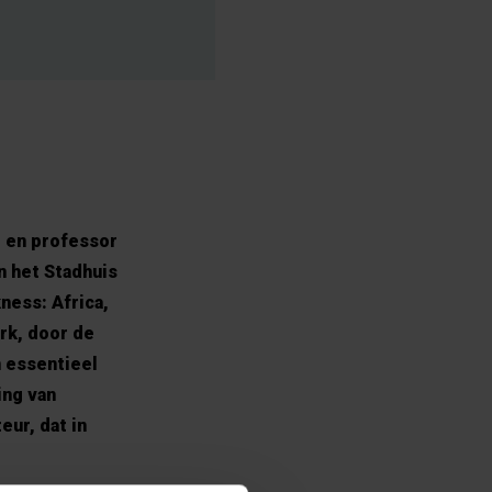
r en professor
n het Stadhuis
ness: Africa,
rk, door de
 essentieel
ing van
ur, dat in