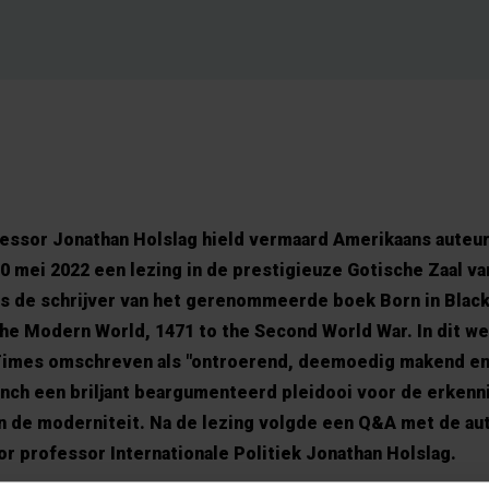
essor Jonathan Holslag hield vermaard Amerikaans auteu
 mei 2022 een lezing in de prestigieuze Gotische Zaal va
is de schrijver van het gerenommeerde boek Born in Black
the Modern World, 1471 to the Second World War. In dit we
Times omschreven als "ontroerend, deemoedig makend en
nch een briljant beargumenteerd pleidooi voor de erkenn
n de moderniteit. Na de lezing volgde een Q&A met de aute
r professor Internationale Politiek Jonathan Holslag.