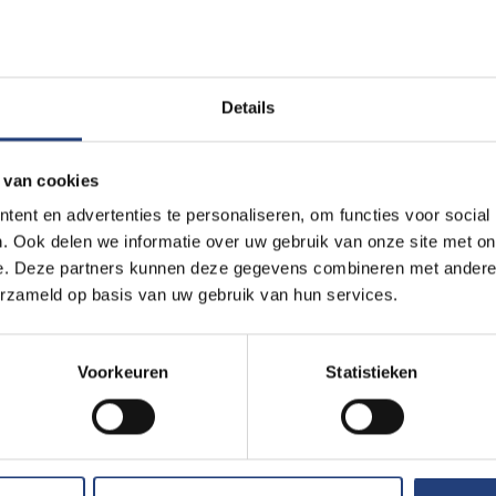
es van het publiek
, herbekijk de
integrale lezing
of blader door 
eo
Details
 van cookies
g-cookies
to view this embedded content from
ent en advertenties te personaliseren, om functies voor social
com/embed/RTxSsGnvy3s
. Ook delen we informatie over uw gebruik van onze site met on
e. Deze partners kunnen deze gegevens combineren met andere i
erzameld op basis van uw gebruik van hun services.
Voorkeuren
Statistieken
de eerste in een prestigieuze lezingenreek van de VUB over de h
endaagse denkers en academische topexperts worden uitgenodig
ijde maatschappelijke en economische shift die zich momenteel v
ullen ze de existentiële uitdagingen van deze tijd becommentari