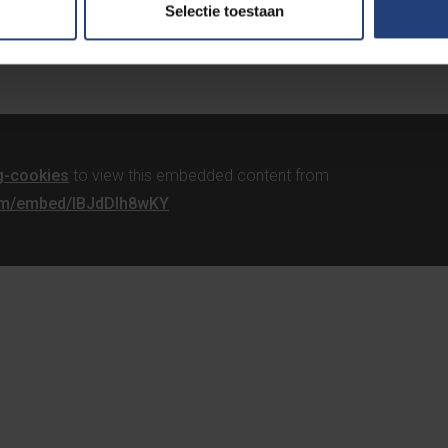
Selectie toestaan
en.
g-cookies
to view this embedded content from
com/embed/IBJdDIh8wKY