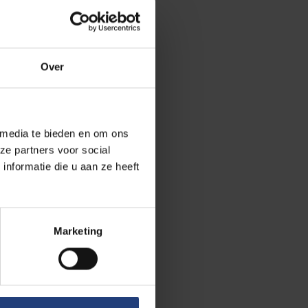
het
foto-album
.
Over
 media te bieden en om ons
ze partners voor social
nformatie die u aan ze heeft
Marketing
uidige stand van
d om hun licht
oltrekt. In
ëren en