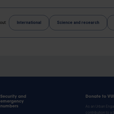
out:
International
Science and research
Security and
Donate to VU
emergency
numbers
As an Urban Engag
contribution to a 