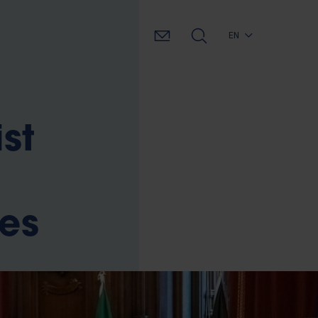
EN
ist
ies