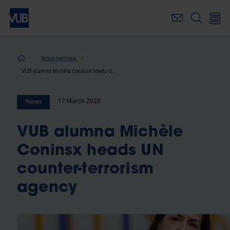
Skip
to
main
content
Breadcrumb
News overview
VUB alumna Michèle Coninsx heads UN counter-terrorism agency
17 March 2020
News
VUB alumna Michèle
Coninsx heads UN
counter-terrorism
agency