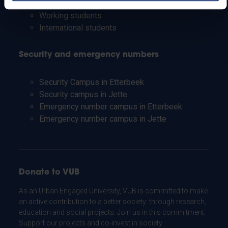
Teachers and secondary schools
Working students
International students
Security and emergency numbers
Security Campus in Etterbeek
Security campus in Jette
Emergency number campus in Etterbeek
Emergency number campus in Jette
Donate to VUB
As an Urban Engaged University, VUB is committed to make
an active contribution to a better society: through research,
education and social projects. Join us in this commitment.
Support our projects and co-invest in society.