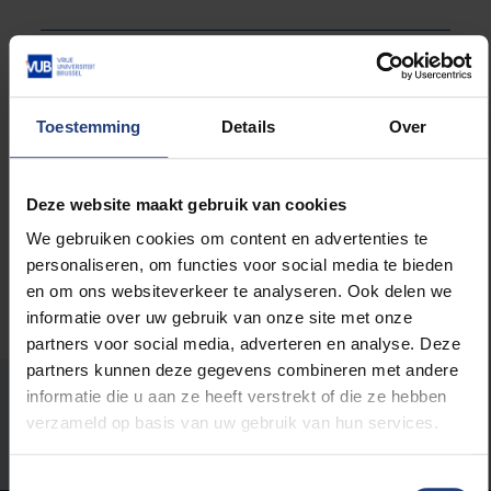
Read more about:
Career
Toestemming
Details
Over
International
Deze website maakt gebruik van cookies
We gebruiken cookies om content en advertenties te
personaliseren, om functies voor social media te bieden
en om ons websiteverkeer te analyseren. Ook delen we
informatie over uw gebruik van onze site met onze
partners voor social media, adverteren en analyse. Deze
partners kunnen deze gegevens combineren met andere
Was there an error on this page?
informatie die u aan ze heeft verstrekt of die ze hebben
verzameld op basis van uw gebruik van hun services.
Let us know
Toestemmingsselectie