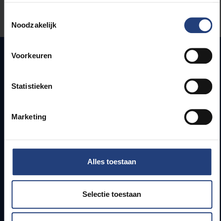
Toestemmingsselectie
Let us know
Noodzakelijk
Voorkeuren
Quick links
Statistieken
Webmail
Jobs
Marketing
Timetables
How to get to the VUB campuses
Research groups
Campus facilities
Alles toestaan
Info for
Selectie toestaan
Press