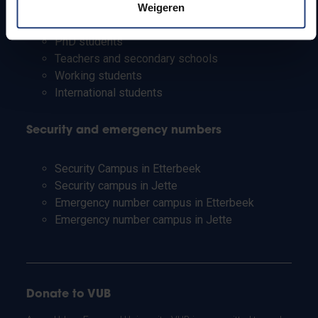
Students
Weigeren
Staff
PhD students
Teachers and secondary schools
Working students
International students
Security and emergency numbers
Security Campus in Etterbeek
Security campus in Jette
Emergency number campus in Etterbeek
Emergency number campus in Jette
Donate to VUB