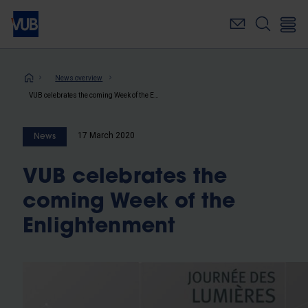
Skip
to
main
content
Breadcrumb
News overview
VUB celebrates the coming Week of the Enlightenment
17 March 2020
News
VUB celebrates the
coming Week of the
Enlightenment