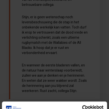
betrouwbare collega.
Stijn, er is geen wetenschap noch
levensbeschouwing die de stap in het
onbekende werkelijk kan vatten. Toch durf
ik erop te vertrouwen dat de dood vrede en
verlichting schenkt, zoals een ultieme
rugbymatch met de Wallabies of de All
Blacks. Ik hoop dat je er rust en
verbondenheid ervaart.
En wanneer de eerste bladeren vallen, en
de natuur haar winterslaap voorbereidt,
zullen we aan je denken en je herinneren.
En weten dat ze weer wakker wordt. Zoals
de herinnering aan jou blijvend zal
weerkeren. Rust zacht, collega Stijn.