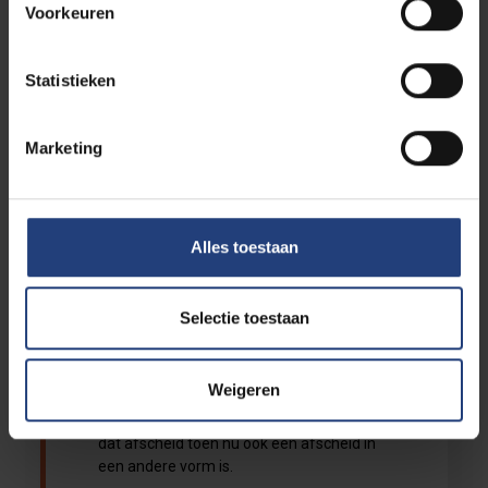
geslaagd om het proces rond de diploma's
Voorkeuren
te optimaliseren zodat we deze op tijd en
zonder fouten konden afleveren.
Statistieken
Fast forward naar 3 weken geleden toen
we elkaar weer effe tegen kwamen en je
Marketing
vol passie over je plannen in Australie
vertelde. Ik heb je toen op het einde van het
gesprek veel succes gewenst en alvast
afscheid genomen omdat ik niet zeker was
Alles toestaan
dat we elkaar voor je vertrek naar de
andere kant van de wereld nog zouden
zien (hoewel ik toch nog even geprobeerd
Selectie toestaan
heb je uit te nodigen voor de Academische
zitting, waarop je je kenmerkende lach
weer boven toverde)
Weigeren
Geen moment dat ik er toen aan dacht dat
dat afscheid toen nu ook een afscheid in
een andere vorm is.