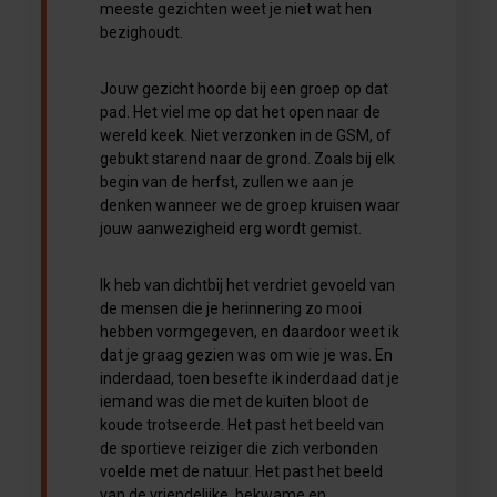
meeste gezichten weet je niet wat hen
bezighoudt.
Jouw gezicht hoorde bij een groep op dat
pad. Het viel me op dat het open naar de
wereld keek. Niet verzonken in de GSM, of
gebukt starend naar de grond. Zoals bij elk
begin van de herfst, zullen we aan je
denken wanneer we de groep kruisen waar
jouw aanwezigheid erg wordt gemist.
Ik heb van dichtbij het verdriet gevoeld van
de mensen die je herinnering zo mooi
hebben vormgegeven, en daardoor weet ik
dat je graag gezien was om wie je was. En
inderdaad, toen besefte ik inderdaad dat je
iemand was die met de kuiten bloot de
koude trotseerde. Het past het beeld van
de sportieve reiziger die zich verbonden
voelde met de natuur. Het past het beeld
van de vriendelijke, bekwame en