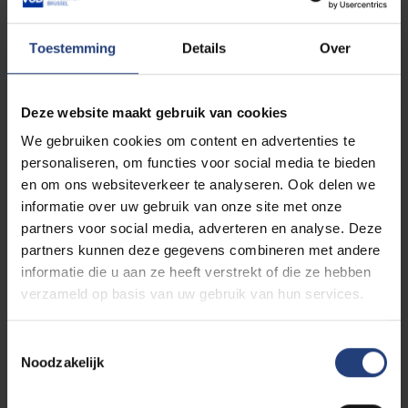
01/10/2023 12:59
Martine
Toestemming
Details
Over
Bedankt dat jullie er waren voor Stijn.
Deze website maakt gebruik van cookies
We gebruiken cookies om content en advertenties te
personaliseren, om functies voor social media te bieden
28/09/2023 05:11
Kurt Tilkin
en om ons websiteverkeer te analyseren. Ook delen we
informatie over uw gebruik van onze site met onze
beste Stijn, Stijn in short,
partners voor social media, adverteren en analyse. Deze
partners kunnen deze gegevens combineren met andere
vanaf het eerste sollicitatiegesprek was er
informatie die u aan ze heeft verstrekt of die ze hebben
je energie, goed humeur en enthousiasme
verzameld op basis van uw gebruik van hun services.
zodat het voor ons een evidentie was om
je op te nemen in het OWSA team.
Toestemmingsselectie
Samen hebben we bergen verzet (ook
Noodzakelijk
letterlijk bergen diplomapapier die verhuist
moesten worden) maar je bent er in