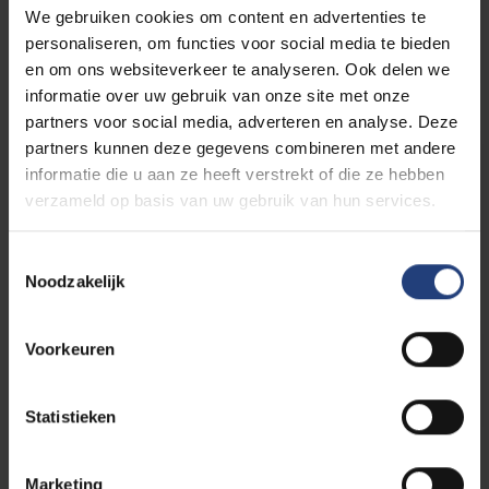
We gebruiken cookies om content en advertenties te
1
personaliseren, om functies voor social media te bieden
en om ons websiteverkeer te analyseren. Ook delen we
informatie over uw gebruik van onze site met onze
partners voor social media, adverteren en analyse. Deze
05/08/2022 16:15
partners kunnen deze gegevens combineren met andere
Annemie Henderickx
informatie die u aan ze heeft verstrekt of die ze hebben
Veel te jong ! Christelijke deelneming !Met
verzameld op basis van uw gebruik van hun services.
blijvende dankbaarheid als werkstudent!
Toestemmingsselectie
Noodzakelijk
20/06/2022 14:17
Voorkeuren
Ineke Casier
Veel sterkte aan vrienden en familie
Statistieken
Marketing