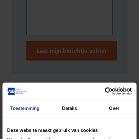
Berichten
Toestemming
Details
Over
08/05/2023 04:09
rjgeoson
Deze website maakt gebruik van cookies