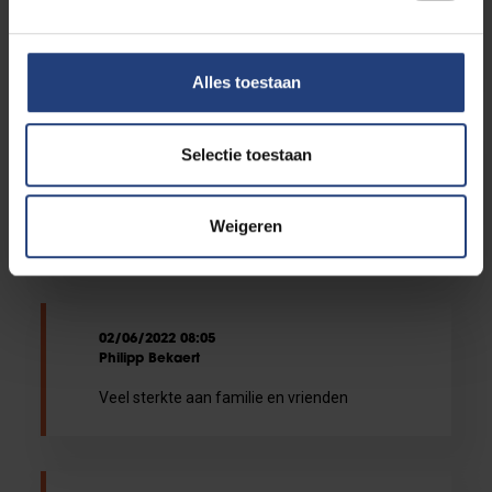
Francis GELDOF
veel moed bij dit spijtige verlies
Alles toestaan
02/06/2022 10:17
Selectie toestaan
Maxime Vervaet
Veel sterkte aan de familie en vrienden van
Weigeren
Lisen.
02/06/2022 08:05
Philipp Bekaert
Veel sterkte aan familie en vrienden