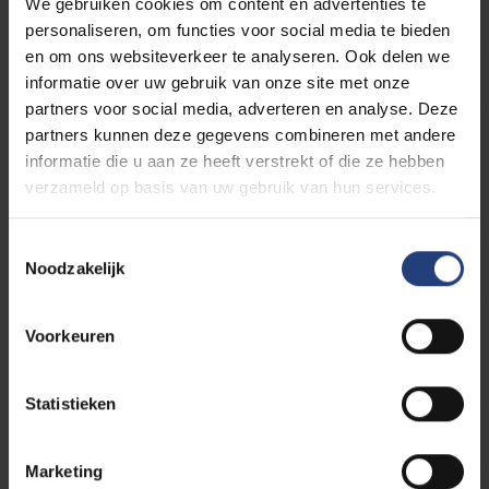
We gebruiken cookies om content en advertenties te
1
personaliseren, om functies voor social media te bieden
en om ons websiteverkeer te analyseren. Ook delen we
informatie over uw gebruik van onze site met onze
partners voor social media, adverteren en analyse. Deze
05/08/2022 16:15
partners kunnen deze gegevens combineren met andere
Annemie Henderickx
informatie die u aan ze heeft verstrekt of die ze hebben
Veel te jong ! Christelijke deelneming !Met
verzameld op basis van uw gebruik van hun services.
blijvende dankbaarheid als werkstudent!
Toestemmingsselectie
Noodzakelijk
20/06/2022 14:17
Ineke Casier
Voorkeuren
Veel sterkte aan vrienden en familie
Statistieken
Marketing
03/06/2022 11:26