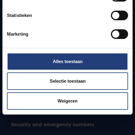
Jobs
Timetables
Statistieken
How to get to the VUB campuses
Research groups
Campus facilities
Marketing
Info for
Alles toestaan
Press
Students
Staff
Selectie toestaan
PhD students
Teachers and secondary schools
Weigeren
Working students
International students
Security and emergency numbers