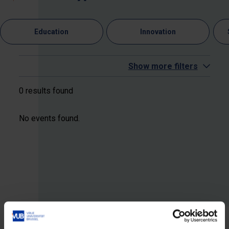
Education
Innovation
Show more filters
0 results found
No events found.