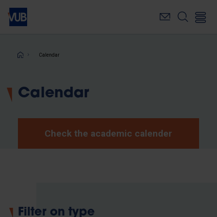
Skip
to
main
content
Breadcrumb
Calendar
Calendar
Check the academic calender
Filter on type