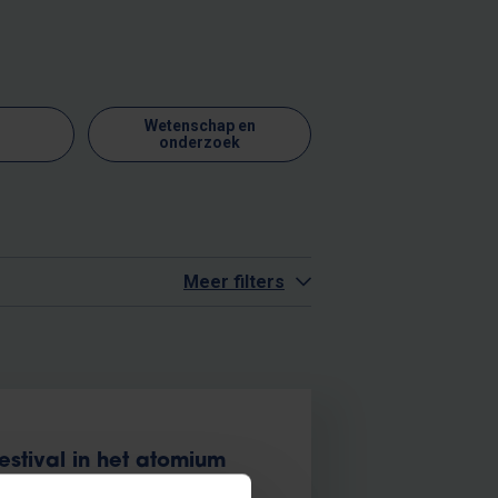
Wetenschap en
onderzoek
Meer filters
stival in het atomium