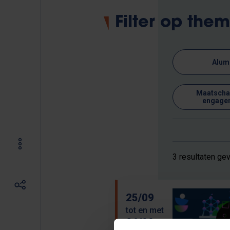
Filter op the
Alum
Maatschap
engage
3 resultaten ge
25/09
tot en met
26/09