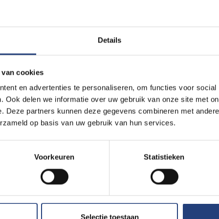
Atomium
Details
Festival
 van cookies
FTI Brussel x VUB: Health & Hu
ent en advertenties te personaliseren, om functies voor social
. Ook delen we informatie over uw gebruik van onze site met on
e. Deze partners kunnen deze gegevens combineren met andere i
TheMerode
erzameld op basis van uw gebruik van hun services.
Festival
Voorkeuren
Statistieken
Dag van de Wetenschap 2026 |
Brussel
Selectie toestaan