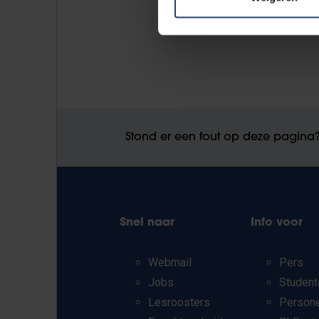
Stond er een fout op deze pagina
Snel naar
Info voor
Webmail
Pers
Jobs
Student
Lesroosters
Person