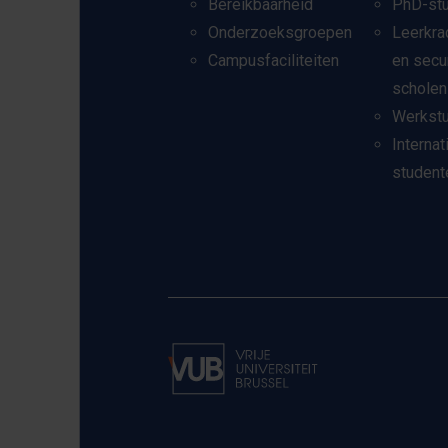
Bereikbaarheid
PhD-st
Onderzoeksgroepen
Leerkra
Campusfaciliteiten
en secu
scholen
Werkst
Internat
student