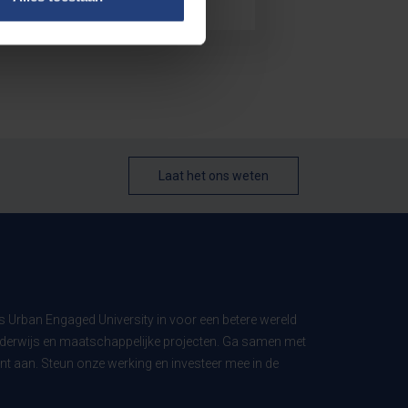
Laat het ons weten
ls Urban Engaged University in voor een betere wereld
derwijs en maatschappelijke projecten. Ga samen met
t aan. Steun onze werking en investeer mee in de