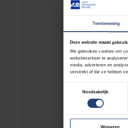
-
2026
Toestemming
Deze website maakt gebruik
19/10
-
We gebruiken cookies om cont
websiteverkeer te analyseren
2026
media, adverteren en analys
verstrekt of die ze hebben v
Toestemmingsselectie
Noodzakelijk
15/11
-
2026
Weigeren