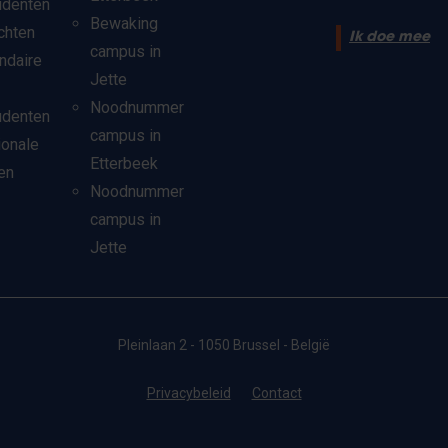
udenten
Bewaking
chten
Ik doe mee
campus in
ndaire
Jette
Noodnummer
udenten
campus in
ionale
Etterbeek
en
Noodnummer
campus in
Jette
Pleinlaan 2 - 1050 Brussel - België
Privacybeleid
Contact