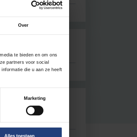
Over
man
 media te bieden en om ons
ze partners voor social
nformatie die u aan ze heeft
Marketing
 Wetenschapsfestival
Alles toestaan