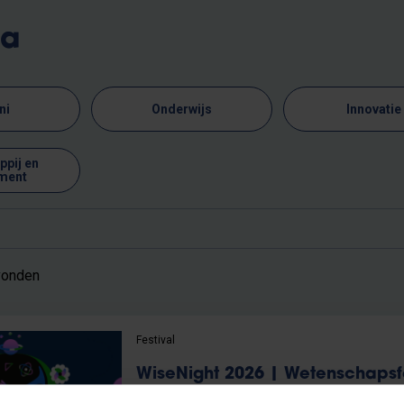
ma
ni
Onderwijs
Innovatie
pij en
ment
vonden
Festival
WiseNight 2026 | Wetenschapsfe