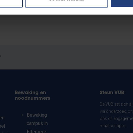
Muntpunt
?
Bewaking en
Steun VUB
noodnummers
De VUB zet zich a
via onderzoek, on
Bewaking
en
ons dit engagemen
campus in
eel
maatschappij.
Etterbeek