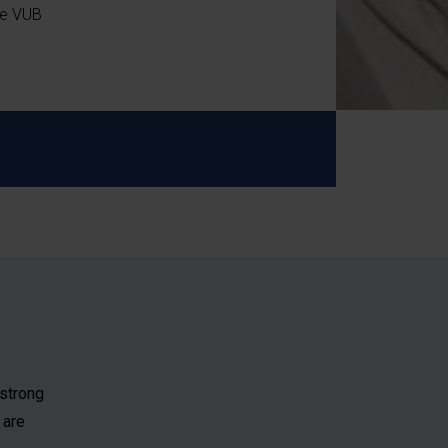
he VUB
 strong
 are