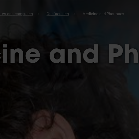
b
itutes and campuses
Our faculties
Medicine and Pharmacy
ine and P