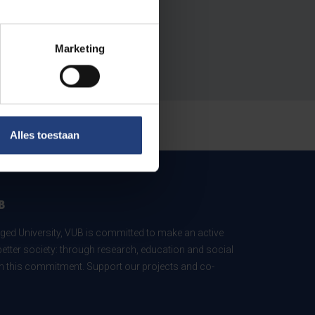
Marketing
Alles toestaan
B
ed University, VUB is committed to make an active
better society: through research, education and social
 in this commitment. Support our projects and co-