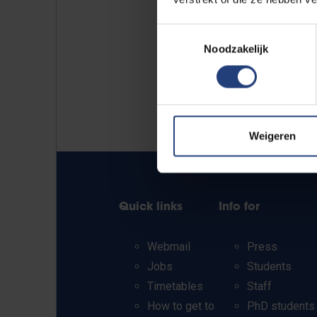
Toestemmingsselectie
Noodzakelijk
Weigeren
Quick links
Info for
Webmail
Press
Jobs
Students
Timetables
Staff
How to get to
PhD students