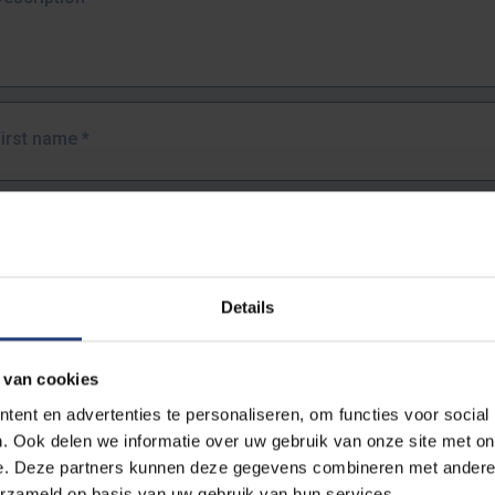
First name
*
Last name
*
Details
Email address
*
 van cookies
URL
*
ent en advertenties te personaliseren, om functies voor social
. Ook delen we informatie over uw gebruik van onze site met on
e. Deze partners kunnen deze gegevens combineren met andere i
ull URL of the page where you encountered the error.
erzameld op basis van uw gebruik van hun services.
https://www.vub.be/nl/studeren-aan-de-vub/alle-opleidingen