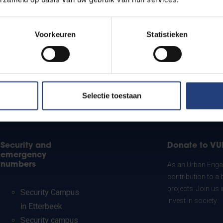
Voorkeuren
Statistieken
Selectie toestaan
Security and
Donate to VU
emergency
numbers
As an Urban Engag
contribution to a 
projects. Join us
Security Campus
invest in society.
in Etterbeek
Security campus