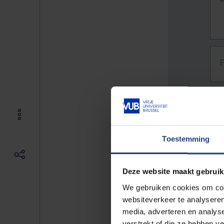
Toestemming
Deze website maakt gebruik
We gebruiken cookies om cont
websiteverkeer te analyseren
media, adverteren en analys
The f
verstrekt of die ze hebben v
E.g. 